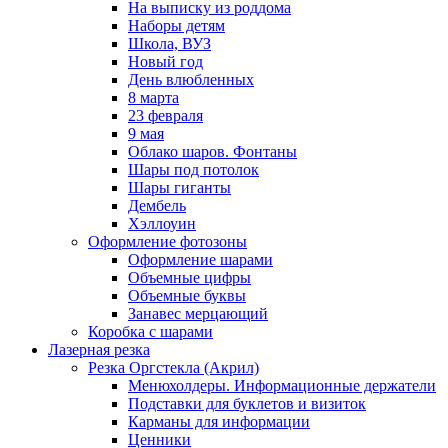
На выписку из роддома
Наборы детям
Школа, ВУЗ
Новый год
День влюбленных
8 марта
23 февраля
9 мая
Облако шаров. Фонтаны
Шары под потолок
Шары гиганты
Дембель
Хэллоуин
Оформление фотозоны
Оформление шарами
Объемные цифры
Объемные буквы
Занавес мерцающий
Коробка с шарами
Лазерная резка
Резка Оргстекла (Акрил)
Менюхолдеры. Информационные держатели
Подставки для буклетов и визиток
Карманы для информации
Ценники