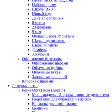
На выписку из роддома
Наборы детям
Школа, ВУЗ
Новый год
День влюбленных
8 марта
23 февраля
9 мая
Облако шаров. Фонтаны
Шары под потолок
Шары гиганты
Дембель
Хэллоуин
Оформление фотозоны
Оформление шарами
Объемные цифры
Объемные буквы
Занавес мерцающий
Коробка с шарами
Лазерная резка
Резка Оргстекла (Акрил)
Менюхолдеры. Информационные держатели
Подставки для буклетов и визиток
Карманы для информации
Ценники