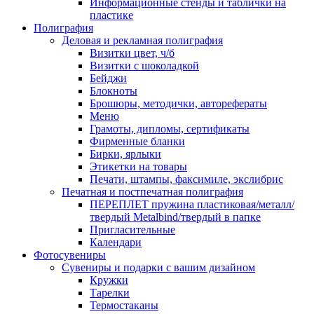
Информационные стенды и таблички на
пластике
Полиграфия
Деловая и рекламная полиграфия
Визитки цвет, ч/б
Визитки с шоколадкой
Бейджи
Блокноты
Брошюры, методички, авторефераты
Меню
Грамоты, дипломы, сертификаты
Фирменные бланки
Бирки, ярлыки
Этикетки на товары
Печати, штампы, факсимиле, экслибрис
Печатная и постпечатная полиграфия
ПЕРЕПЛЕТ пружина пластиковая/металл/
твердый Metalbind/твердый в папке
Пригласительные
Календари
Фотосувениры
Сувениры и подарки с вашим дизайном
Кружки
Тарелки
Термостаканы