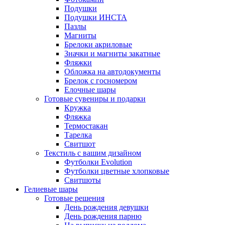
Подушки
Подушки ИНСТА
Пазлы
Магниты
Брелоки акриловые
Значки и магниты закатные
Фляжки
Обложка на автодокументы
Брелок с госномером
Елочные шары
Готовые сувениры и подарки
Кружка
Фляжка
Термостакан
Тарелка
Свитшот
Текстиль с вашим дизайном
Футболки Evolution
Футболки цветные хлопковые
Свитшоты
Гелиевые шары
Готовые решения
День рождения девушки
День рождения парню