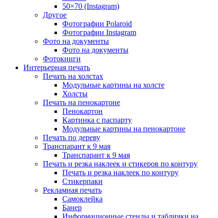
50×70 (Instagram)
Другое
Фотографии Polaroid
Фотографии Instagram
Фото на документы
Фото на документы
Фотокниги
Интерьерная печать
Печать на холстах
Модульные картины на холсте
Холсты
Печать на пенокартоне
Пенокартон
Картинка с паспарту
Модульные картины на пенокартоне
Печать по дереву
Транспарант к 9 мая
Транспарант к 9 мая
Печать и резка наклеек и стикеров по контуру
Печать и резка наклеек по контуру
Стикерпаки
Рекламная печать
Самоклейка
Банер
Информационные стенды и таблички на