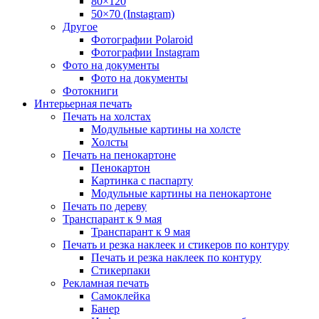
80×120
50×70 (Instagram)
Другое
Фотографии Polaroid
Фотографии Instagram
Фото на документы
Фото на документы
Фотокниги
Интерьерная печать
Печать на холстах
Модульные картины на холсте
Холсты
Печать на пенокартоне
Пенокартон
Картинка с паспарту
Модульные картины на пенокартоне
Печать по дереву
Транспарант к 9 мая
Транспарант к 9 мая
Печать и резка наклеек и стикеров по контуру
Печать и резка наклеек по контуру
Стикерпаки
Рекламная печать
Самоклейка
Банер