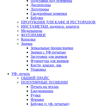
Подставки под телефоны
Диспенсеры
Лототроны
Гардеробные номерки
Бейджи
ПРОДУКЦИЯ ДЛЯ КАФЕ И РЕСТОРАНОВ
ИНСТАМЕТКИ. надписи. хештеги
Медальницы
ФОТОРАМКИ
Копилки
Значки
Зеркальные броши/значки
Значки с УФ-печатью
Заготовки для значков
Фурнитура для значков
Кисти, краски, лак
Упаковка
УФ- печать
ОБЩИЙ ПРАЙС
ПОПУЛЯРНЫЕ ПОЗИЦИИ
Печать на чехлах
Ежедневники
Ручки
Флешки
Бейджи (с уф- печатью)