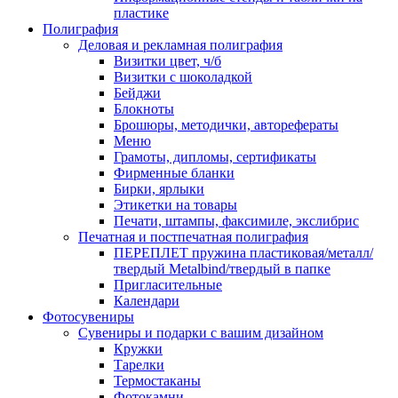
пластике
Полиграфия
Деловая и рекламная полиграфия
Визитки цвет, ч/б
Визитки с шоколадкой
Бейджи
Блокноты
Брошюры, методички, авторефераты
Меню
Грамоты, дипломы, сертификаты
Фирменные бланки
Бирки, ярлыки
Этикетки на товары
Печати, штампы, факсимиле, экслибрис
Печатная и постпечатная полиграфия
ПЕРЕПЛЕТ пружина пластиковая/металл/
твердый Metalbind/твердый в папке
Пригласительные
Календари
Фотосувениры
Сувениры и подарки с вашим дизайном
Кружки
Тарелки
Термостаканы
Фотокамни