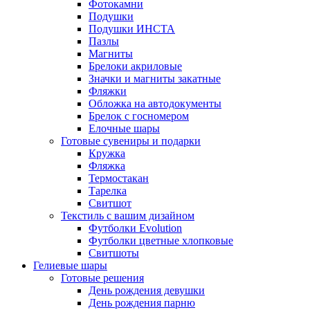
Фотокамни
Подушки
Подушки ИНСТА
Пазлы
Магниты
Брелоки акриловые
Значки и магниты закатные
Фляжки
Обложка на автодокументы
Брелок с госномером
Елочные шары
Готовые сувениры и подарки
Кружка
Фляжка
Термостакан
Тарелка
Свитшот
Текстиль с вашим дизайном
Футболки Evolution
Футболки цветные хлопковые
Свитшоты
Гелиевые шары
Готовые решения
День рождения девушки
День рождения парню