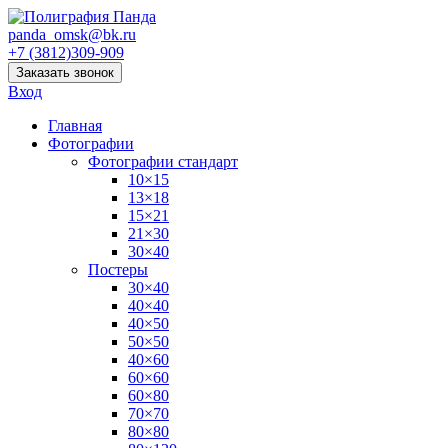
panda_omsk@bk.ru
+7 (3812)309-909
Заказать звонок
Вход
Главная
Фотографии
Фотографии стандарт
10×15
13×18
15×21
21×30
30×40
Постеры
30×40
40×40
40×50
50×50
40×60
60×60
60×80
70×70
80×80