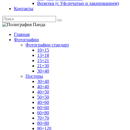
Визитки (с Уф-печатью и лакированием)
Контакты
Главная
Фотографии
Фотографии стандарт
10×15
13×18
15×21
21×30
30×40
Постеры
30×40
40×40
40×50
50×50
40×60
60×60
60×80
70×70
80×80
80×120