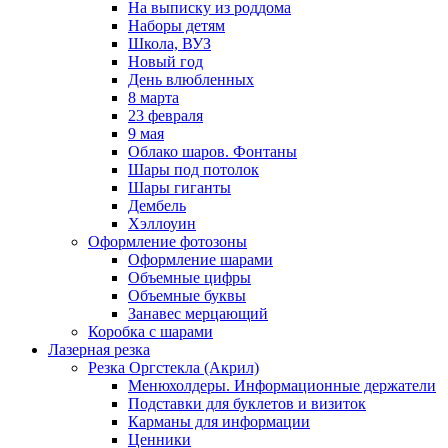
На выписку из роддома
Наборы детям
Школа, ВУЗ
Новый год
День влюбленных
8 марта
23 февраля
9 мая
Облако шаров. Фонтаны
Шары под потолок
Шары гиганты
Дембель
Хэллоуин
Оформление фотозоны
Оформление шарами
Объемные цифры
Объемные буквы
Занавес мерцающий
Коробка с шарами
Лазерная резка
Резка Оргстекла (Акрил)
Менюхолдеры. Информационные держатели
Подставки для буклетов и визиток
Карманы для информации
Ценники