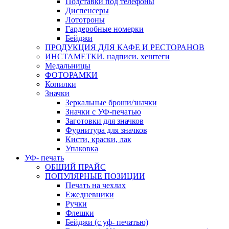
Подставки под телефоны
Диспенсеры
Лототроны
Гардеробные номерки
Бейджи
ПРОДУКЦИЯ ДЛЯ КАФЕ И РЕСТОРАНОВ
ИНСТАМЕТКИ. надписи. хештеги
Медальницы
ФОТОРАМКИ
Копилки
Значки
Зеркальные броши/значки
Значки с УФ-печатью
Заготовки для значков
Фурнитура для значков
Кисти, краски, лак
Упаковка
УФ- печать
ОБЩИЙ ПРАЙС
ПОПУЛЯРНЫЕ ПОЗИЦИИ
Печать на чехлах
Ежедневники
Ручки
Флешки
Бейджи (с уф- печатью)