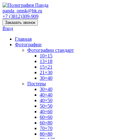
panda_omsk@bk.ru
+7 (3812)309-909
Заказать звонок
Вход
Главная
Фотографии
Фотографии стандарт
10×15
13×18
15×21
21×30
30×40
Постеры
30×40
40×40
40×50
50×50
40×60
60×60
60×80
70×70
80×80