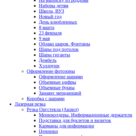
На выписку из роддома
Наборы детям
Школа, ВУЗ
Новый год
День влюбленных
8 марта
23 февраля
9 мая
Облако шаров. Фонтаны
Шары под потолок
Шары гиганты
Дембель
Хэллоуин
Оформление фотозоны
Оформление шарами
Объемные цифры
Объемные буквы
Занавес мерцающий
Коробка с шарами
Лазерная резка
Резка Оргстекла (Акрил)
Менюхолдеры. Информационные держатели
Подставки для буклетов и визиток
Карманы для информации
Ценники