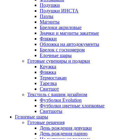
Подушки
Подушки ИНСТА
Пазлы
Магниты
Брелоки акриловые
Значки и магниты закатные
Фляжки
Обложка на автодокументы
Брелок с госномером
Елочные шары
Готовые сувениры и подарки
Кружка
Фляжка
Термостакан
Тарелка
Свитшот
Текстиль с вашим дизайном
Футболки Evolution
Футболки цветные хлопковые
Свитшоты
Гелиевые шары
Готовые решения
День рождения девушки
День рождения парню