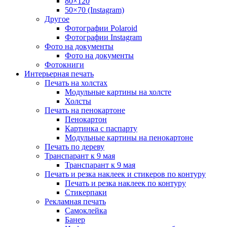
80×120
50×70 (Instagram)
Другое
Фотографии Polaroid
Фотографии Instagram
Фото на документы
Фото на документы
Фотокниги
Интерьерная печать
Печать на холстах
Модульные картины на холсте
Холсты
Печать на пенокартоне
Пенокартон
Картинка с паспарту
Модульные картины на пенокартоне
Печать по дереву
Транспарант к 9 мая
Транспарант к 9 мая
Печать и резка наклеек и стикеров по контуру
Печать и резка наклеек по контуру
Стикерпаки
Рекламная печать
Самоклейка
Банер