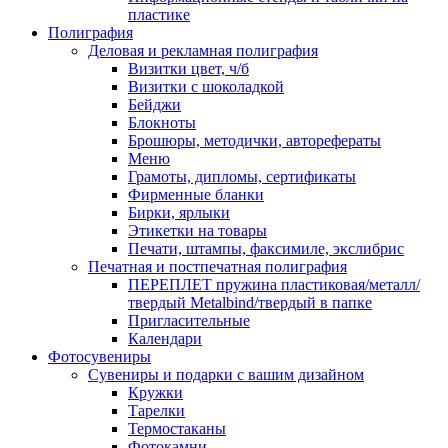
пластике
Полиграфия
Деловая и рекламная полиграфия
Визитки цвет, ч/б
Визитки с шоколадкой
Бейджи
Блокноты
Брошюры, методички, авторефераты
Меню
Грамоты, дипломы, сертификаты
Фирменные бланки
Бирки, ярлыки
Этикетки на товары
Печати, штампы, факсимиле, экслибрис
Печатная и постпечатная полиграфия
ПЕРЕПЛЕТ пружина пластиковая/металл/
твердый Metalbind/твердый в папке
Пригласительные
Календари
Фотосувениры
Сувениры и подарки с вашим дизайном
Кружки
Тарелки
Термостаканы
Фотокамни