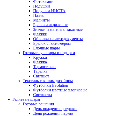
Фотокамни
Подушки
Подушки ИНСТА
Пазлы
Магниты
Брелоки акриловые
Значки и магниты закатные
Фляжки
Обложка на автодокументы
Брелок с госномером
Елочные шары
Готовые сувениры и подарки
Кружка
Фляжка
Термостакан
Тарелка
Свитшот
Текстиль с вашим дизайном
Футболки Evolution
Футболки цветные хлопковые
Свитшоты
Гелиевые шары
Готовые решения
День рождения девушки
День рождения парню