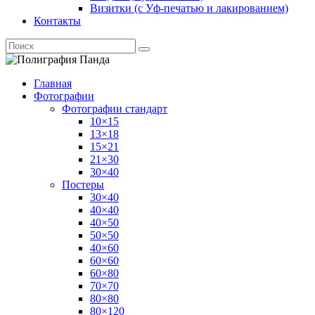
Визитки (с Уф-печатью и лакированием)
Контакты
Главная
Фотографии
Фотографии стандарт
10×15
13×18
15×21
21×30
30×40
Постеры
30×40
40×40
40×50
50×50
40×60
60×60
60×80
70×70
80×80
80×120