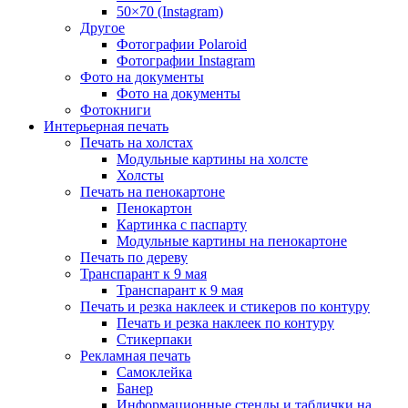
50×70 (Instagram)
Другое
Фотографии Polaroid
Фотографии Instagram
Фото на документы
Фото на документы
Фотокниги
Интерьерная печать
Печать на холстах
Модульные картины на холсте
Холсты
Печать на пенокартоне
Пенокартон
Картинка с паспарту
Модульные картины на пенокартоне
Печать по дереву
Транспарант к 9 мая
Транспарант к 9 мая
Печать и резка наклеек и стикеров по контуру
Печать и резка наклеек по контуру
Стикерпаки
Рекламная печать
Самоклейка
Банер
Информационные стенды и таблички на