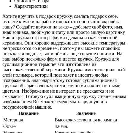
Описание товара
Характеристики
Хотите вручить в подарок кружку, сделать подарок себе,
путаете кружки на работе или кто-то постоянно «крадёт»
вашу? Создайте кружки на заказ – добавьте своё фото, имя,
знак зодиака, любимую цитату или просто милую картинку.
Наши кружки с фотографиями сделаны из качественной
керамики. Они хорошо выдерживают высокие температуры,
не трескаются со временем, поэтому вы можете спокойно
пить как холодные, так и обжигающе горячие напитки. На
ваш выбор несколько форм и цветов кружек. Кружка для
сублимационной термопечати изготовлена из
высококачественной керамики. Кружка имеет специальный
слой полимера, который позволяет наносить любые
изображения. Благодаря этому готовая сублимационная
кружка обладает очень яркими, сочными и контрастными
цветами. Изображение не выгорает, не трескается и не
смывается. Готовую сублимационную кружку с нанесенным
изображением Вы можете смело мыть вручную и в
посудомоечной машине.
Название
Значение
Материал
Высококачественная керамика
Объем
420мл.
Упаковка
Картонная коробка