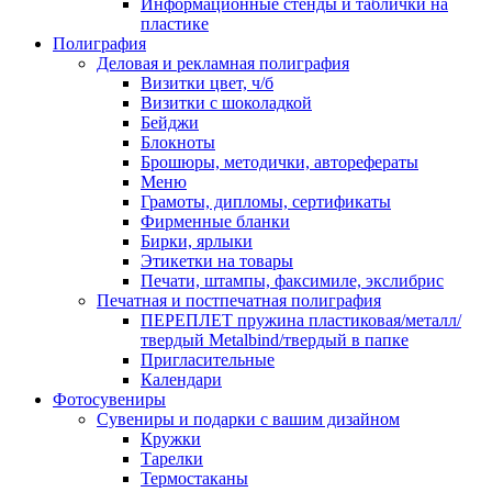
Информационные стенды и таблички на
пластике
Полиграфия
Деловая и рекламная полиграфия
Визитки цвет, ч/б
Визитки с шоколадкой
Бейджи
Блокноты
Брошюры, методички, авторефераты
Меню
Грамоты, дипломы, сертификаты
Фирменные бланки
Бирки, ярлыки
Этикетки на товары
Печати, штампы, факсимиле, экслибрис
Печатная и постпечатная полиграфия
ПЕРЕПЛЕТ пружина пластиковая/металл/
твердый Metalbind/твердый в папке
Пригласительные
Календари
Фотосувениры
Сувениры и подарки с вашим дизайном
Кружки
Тарелки
Термостаканы