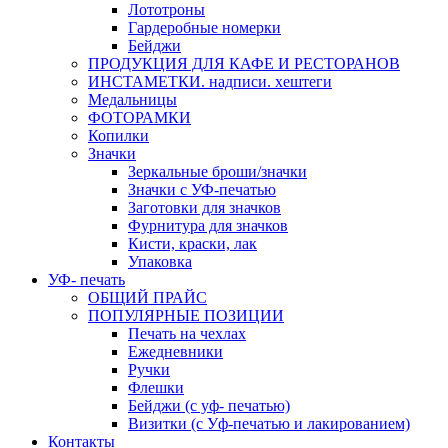
Лототроны
Гардеробные номерки
Бейджи
ПРОДУКЦИЯ ДЛЯ КАФЕ И РЕСТОРАНОВ
ИНСТАМЕТКИ. надписи. хештеги
Медальницы
ФОТОРАМКИ
Копилки
Значки
Зеркальные броши/значки
Значки с УФ-печатью
Заготовки для значков
Фурнитура для значков
Кисти, краски, лак
Упаковка
УФ- печать
ОБЩИЙ ПРАЙС
ПОПУЛЯРНЫЕ ПОЗИЦИИ
Печать на чехлах
Ежедневники
Ручки
Флешки
Бейджи (с уф- печатью)
Визитки (с Уф-печатью и лакированием)
Контакты