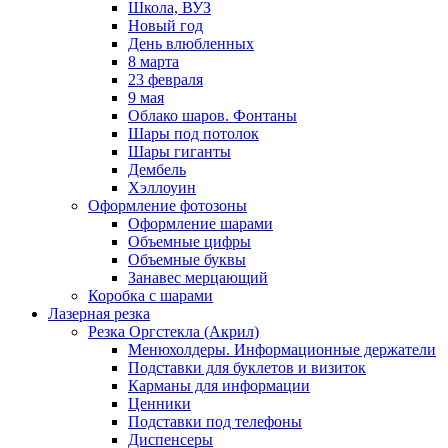
Школа, ВУЗ
Новый год
День влюбленных
8 марта
23 февраля
9 мая
Облако шаров. Фонтаны
Шары под потолок
Шары гиганты
Дембель
Хэллоуин
Оформление фотозоны
Оформление шарами
Объемные цифры
Объемные буквы
Занавес мерцающий
Коробка с шарами
Лазерная резка
Резка Оргстекла (Акрил)
Менюхолдеры. Информационные держатели
Подставки для буклетов и визиток
Карманы для информации
Ценники
Подставки под телефоны
Диспенсеры