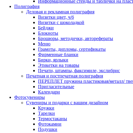
Информационные стенды и таблички на плас
Полиграфия
Деловая и рекламная полиграфия
Визитки цвет, ч/б
Визитки с шоколадкой
Бейджи
Блокноты
Брошюры, методички, авторефераты
Меню
Грамоты, дипломы, сертификаты
Фирменные бланки
Бирки, ярлыки
Этикетки на товары
Печати, штампы, факсимиле, экслибрис
Печатная и постпечатная полиграфия
ПЕРЕПЛЕТ пружина пластиковая/металл/ твер
Пригласительные
Календари
Фотосувениры
Сувениры и подарки с вашим дизайном
Кружки
Тарелки
Термостаканы
Фотокамни
Подушки