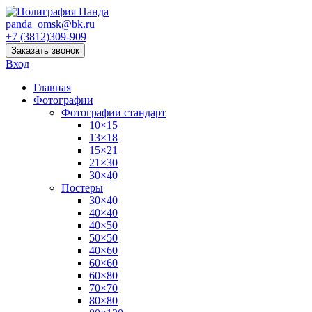
panda_omsk@bk.ru
+7 (3812)309-909
Заказать звонок
Вход
Главная
Фотографии
Фотографии стандарт
10×15
13×18
15×21
21×30
30×40
Постеры
30×40
40×40
40×50
50×50
40×60
60×60
60×80
70×70
80×80