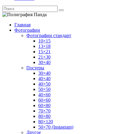
Главная
Фотографии
Фотографии стандарт
10×15
13×18
15×21
21×30
30×40
Постеры
30×40
40×40
40×50
50×50
40×60
60×60
60×80
70×70
80×80
80×120
50×70 (Instagram)
Другое