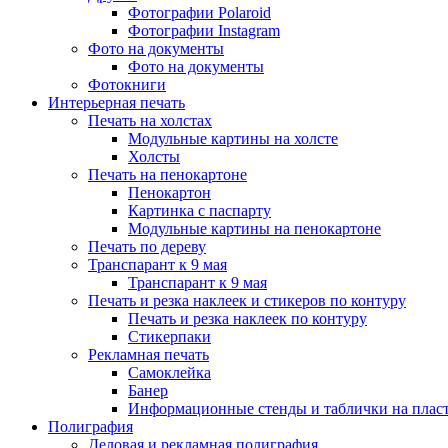
Фотографии Polaroid
Фотографии Instagram
Фото на документы
Фото на документы
Фотокниги
Интерьерная печать
Печать на холстах
Модульные картины на холсте
Холсты
Печать на пенокартоне
Пенокартон
Картинка с паспарту
Модульные картины на пенокартоне
Печать по дереву
Транспарант к 9 мая
Транспарант к 9 мая
Печать и резка наклеек и стикеров по контуру
Печать и резка наклеек по контуру
Стикерпаки
Рекламная печать
Самоклейка
Банер
Информационные стенды и таблички на плас
Полиграфия
Деловая и рекламная полиграфия