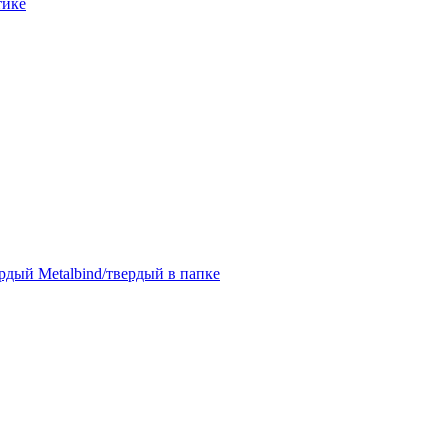
тике
дый Metalbind/твердый в папке