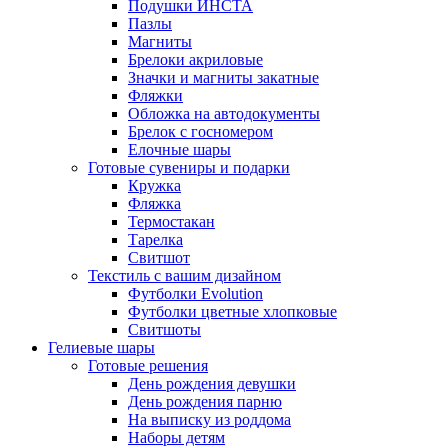
Подушки ИНСТА
Пазлы
Магниты
Брелоки акриловые
Значки и магниты закатные
Фляжки
Обложка на автодокументы
Брелок с госномером
Елочные шары
Готовые сувениры и подарки
Кружка
Фляжка
Термостакан
Тарелка
Свитшот
Текстиль с вашим дизайном
Футболки Evolution
Футболки цветные хлопковые
Свитшоты
Гелиевые шары
Готовые решения
День рождения девушки
День рождения парню
На выписку из роддома
Наборы детям