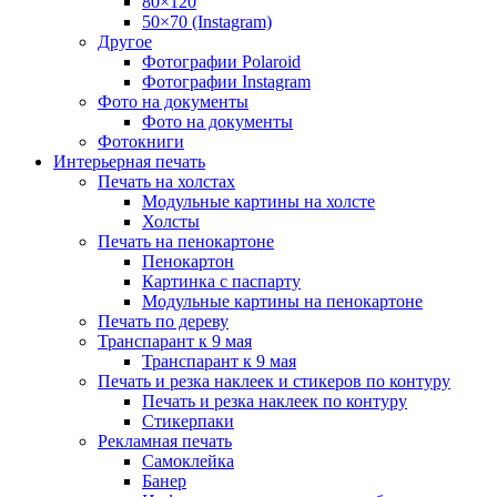
80×120
50×70 (Instagram)
Другое
Фотографии Polaroid
Фотографии Instagram
Фото на документы
Фото на документы
Фотокниги
Интерьерная печать
Печать на холстах
Модульные картины на холсте
Холсты
Печать на пенокартоне
Пенокартон
Картинка с паспарту
Модульные картины на пенокартоне
Печать по дереву
Транспарант к 9 мая
Транспарант к 9 мая
Печать и резка наклеек и стикеров по контуру
Печать и резка наклеек по контуру
Стикерпаки
Рекламная печать
Самоклейка
Банер