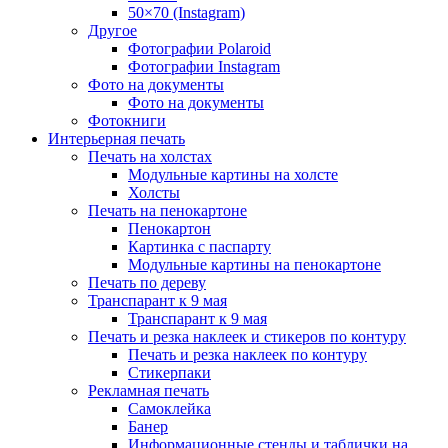
50×70 (Instagram)
Другое
Фотографии Polaroid
Фотографии Instagram
Фото на документы
Фото на документы
Фотокниги
Интерьерная печать
Печать на холстах
Модульные картины на холсте
Холсты
Печать на пенокартоне
Пенокартон
Картинка с паспарту
Модульные картины на пенокартоне
Печать по дереву
Транспарант к 9 мая
Транспарант к 9 мая
Печать и резка наклеек и стикеров по контуру
Печать и резка наклеек по контуру
Стикерпаки
Рекламная печать
Самоклейка
Банер
Информационные стенды и таблички на