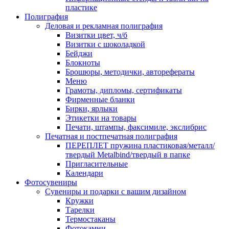
пластике
Полиграфия
Деловая и рекламная полиграфия
Визитки цвет, ч/б
Визитки с шоколадкой
Бейджи
Блокноты
Брошюры, методички, авторефераты
Меню
Грамоты, дипломы, сертификаты
Фирменные бланки
Бирки, ярлыки
Этикетки на товары
Печати, штампы, факсимиле, экслибрис
Печатная и постпечатная полиграфия
ПЕРЕПЛЕТ пружина пластиковая/металл/
твердый Metalbind/твердый в папке
Пригласительные
Календари
Фотосувениры
Сувениры и подарки с вашим дизайном
Кружки
Тарелки
Термостаканы
Фотокамни