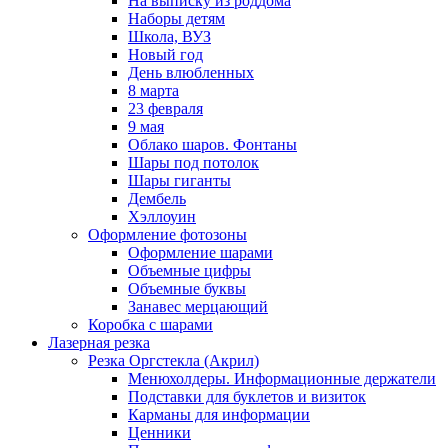
На выписку из роддома
Наборы детям
Школа, ВУЗ
Новый год
День влюбленных
8 марта
23 февраля
9 мая
Облако шаров. Фонтаны
Шары под потолок
Шары гиганты
Дембель
Хэллоуин
Оформление фотозоны
Оформление шарами
Объемные цифры
Объемные буквы
Занавес мерцающий
Коробка с шарами
Лазерная резка
Резка Оргстекла (Акрил)
Менюхолдеры. Информационные держатели
Подставки для буклетов и визиток
Карманы для информации
Ценники