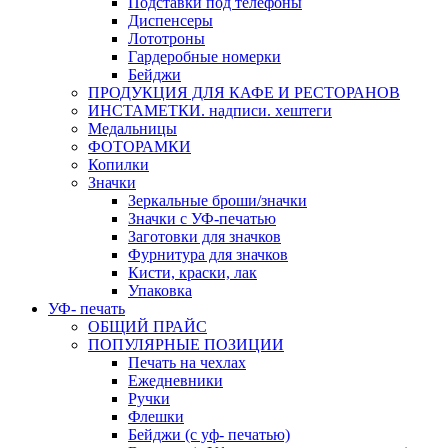
Подставки под телефоны
Диспенсеры
Лототроны
Гардеробные номерки
Бейджи
ПРОДУКЦИЯ ДЛЯ КАФЕ И РЕСТОРАНОВ
ИНСТАМЕТКИ. надписи. хештеги
Медальницы
ФОТОРАМКИ
Копилки
Значки
Зеркальные броши/значки
Значки с УФ-печатью
Заготовки для значков
Фурнитура для значков
Кисти, краски, лак
Упаковка
УФ- печать
ОБЩИЙ ПРАЙС
ПОПУЛЯРНЫЕ ПОЗИЦИИ
Печать на чехлах
Ежедневники
Ручки
Флешки
Бейджи (с уф- печатью)