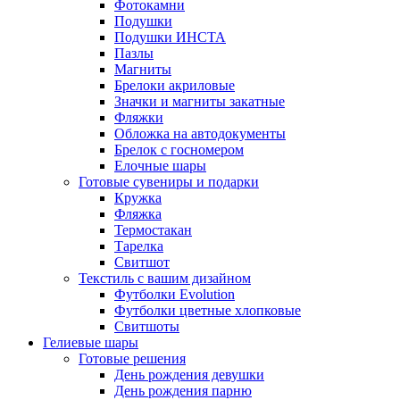
Фотокамни
Подушки
Подушки ИНСТА
Пазлы
Магниты
Брелоки акриловые
Значки и магниты закатные
Фляжки
Обложка на автодокументы
Брелок с госномером
Елочные шары
Готовые сувениры и подарки
Кружка
Фляжка
Термостакан
Тарелка
Свитшот
Текстиль с вашим дизайном
Футболки Evolution
Футболки цветные хлопковые
Свитшоты
Гелиевые шары
Готовые решения
День рождения девушки
День рождения парню