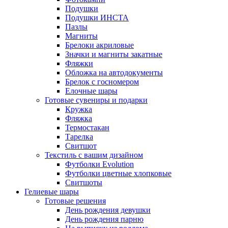
Подушки
Подушки ИНСТА
Пазлы
Магниты
Брелоки акриловые
Значки и магниты закатные
Фляжки
Обложка на автодокументы
Брелок с госномером
Елочные шары
Готовые сувениры и подарки
Кружка
Фляжка
Термостакан
Тарелка
Свитшот
Текстиль с вашим дизайном
Футболки Evolution
Футболки цветные хлопковые
Свитшоты
Гелиевые шары
Готовые решения
День рождения девушки
День рождения парню