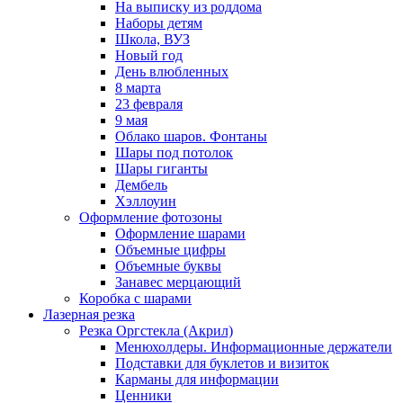
На выписку из роддома
Наборы детям
Школа, ВУЗ
Новый год
День влюбленных
8 марта
23 февраля
9 мая
Облако шаров. Фонтаны
Шары под потолок
Шары гиганты
Дембель
Хэллоуин
Оформление фотозоны
Оформление шарами
Объемные цифры
Объемные буквы
Занавес мерцающий
Коробка с шарами
Лазерная резка
Резка Оргстекла (Акрил)
Менюхолдеры. Информационные держатели
Подставки для буклетов и визиток
Карманы для информации
Ценники