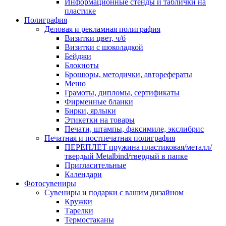
Информационные стенды и таблички на
пластике
Полиграфия
Деловая и рекламная полиграфия
Визитки цвет, ч/б
Визитки с шоколадкой
Бейджи
Блокноты
Брошюры, методички, авторефераты
Меню
Грамоты, дипломы, сертификаты
Фирменные бланки
Бирки, ярлыки
Этикетки на товары
Печати, штампы, факсимиле, экслибрис
Печатная и постпечатная полиграфия
ПЕРЕПЛЕТ пружина пластиковая/металл/
твердый Metalbind/твердый в папке
Пригласительные
Календари
Фотосувениры
Сувениры и подарки с вашим дизайном
Кружки
Тарелки
Термостаканы