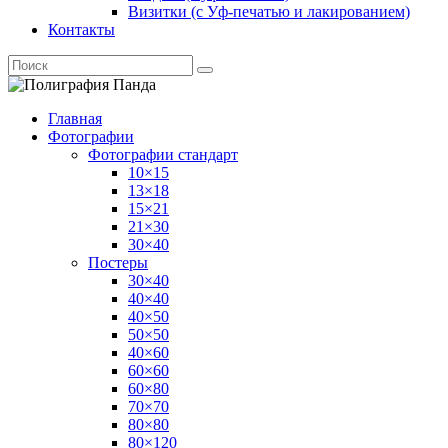
Визитки (с Уф-печатью и лакированием)
Контакты
Главная
Фотографии
Фотографии стандарт
10×15
13×18
15×21
21×30
30×40
Постеры
30×40
40×40
40×50
50×50
40×60
60×60
60×80
70×70
80×80
80×120