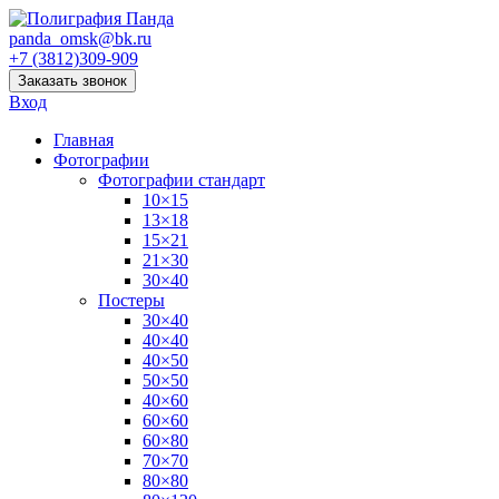
panda_omsk@bk.ru
+7 (3812)309-909
Заказать звонок
Вход
Главная
Фотографии
Фотографии стандарт
10×15
13×18
15×21
21×30
30×40
Постеры
30×40
40×40
40×50
50×50
40×60
60×60
60×80
70×70
80×80