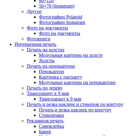
80×120
50×70 (Instagram)
Другое
Фотографии Polaroid
Фотографии Instagram
Фото на документы
Фото на документы
Фотокниги
Интерьерная печать
Печать на холстах
Модульные картины на холсте
Холсты
Печать на пенокартоне
Пенокартон
Картинка с паспарту
Модульные картины на пенокартоне
Печать по дереву
Транспарант к 9 мая
Транспарант к 9 мая
Печать и резка наклеек и стикеров по контуру
Печать и резка наклеек по контуру
Стикерпаки
Рекламная печать
Самоклейка
Банер