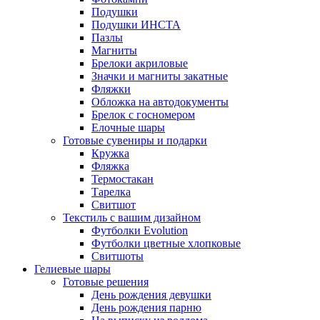
Подушки
Подушки ИНСТА
Пазлы
Магниты
Брелоки акриловые
Значки и магниты закатные
Фляжки
Обложка на автодокументы
Брелок с госномером
Елочные шары
Готовые сувениры и подарки
Кружка
Фляжка
Термостакан
Тарелка
Свитшот
Текстиль с вашим дизайном
Футболки Evolution
Футболки цветные хлопковые
Свитшоты
Гелиевые шары
Готовые решения
День рождения девушки
День рождения парню