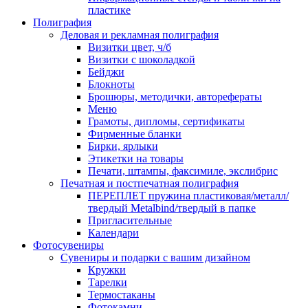
пластике
Полиграфия
Деловая и рекламная полиграфия
Визитки цвет, ч/б
Визитки с шоколадкой
Бейджи
Блокноты
Брошюры, методички, авторефераты
Меню
Грамоты, дипломы, сертификаты
Фирменные бланки
Бирки, ярлыки
Этикетки на товары
Печати, штампы, факсимиле, экслибрис
Печатная и постпечатная полиграфия
ПЕРЕПЛЕТ пружина пластиковая/металл/
твердый Metalbind/твердый в папке
Пригласительные
Календари
Фотосувениры
Сувениры и подарки с вашим дизайном
Кружки
Тарелки
Термостаканы
Фотокамни