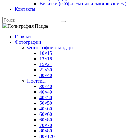
Визитки (с Уф-печатью и лакированием)
Контакты
Главная
Фотографии
Фотографии стандарт
10×15
13×18
15×21
21×30
30×40
Постеры
30×40
40×40
40×50
50×50
40×60
60×60
60×80
70×70
80×80
80×120