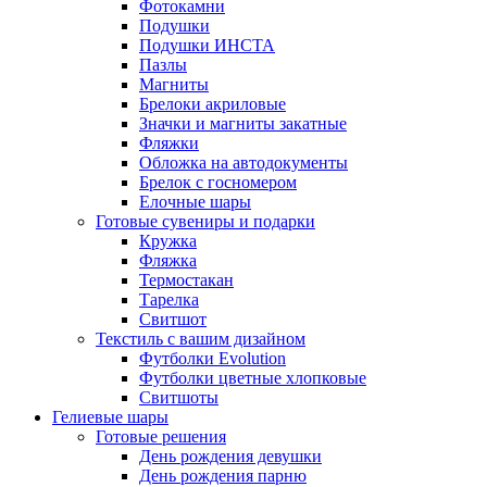
Фотокамни
Подушки
Подушки ИНСТА
Пазлы
Магниты
Брелоки акриловые
Значки и магниты закатные
Фляжки
Обложка на автодокументы
Брелок с госномером
Елочные шары
Готовые сувениры и подарки
Кружка
Фляжка
Термостакан
Тарелка
Свитшот
Текстиль с вашим дизайном
Футболки Evolution
Футболки цветные хлопковые
Свитшоты
Гелиевые шары
Готовые решения
День рождения девушки
День рождения парню