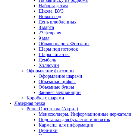
На выписку из роддома
Наборы детям
Школа, ВУЗ
Новый год
День влюбленных
8 марта
23 февраля
9 мая
Облако шаров. Фонтаны
Шары под потолок
Шары гиганты
Дембель
Хэллоуин
Оформление фотозоны
Оформление шарами
Объемные цифры
Объемные буквы
Занавес мерцающий
Коробка с шарами
Лазерная резка
Резка Оргстекла (Акрил)
Менюхолдеры. Информационные держатели
Подставки для буклетов и визиток
Карманы для информации
Ценники