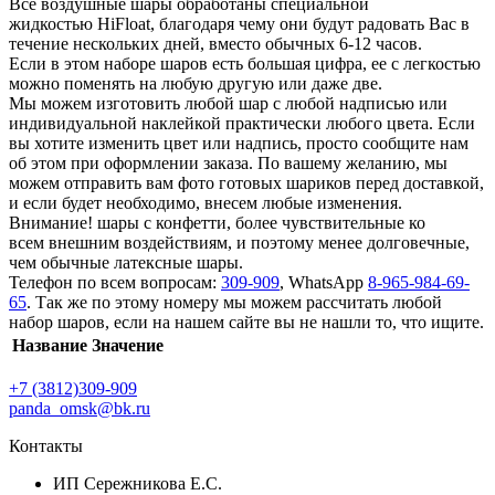
Все воздушные шары обработаны специальной
жидкостью HiFloat, благодаря чему они будут радовать Вас в
течение нескольких дней, вместо обычных 6-12 часов.
Если в этом наборе шаров есть большая цифра, ее с легкостью
можно поменять на любую другую или даже две.
Мы можем изготовить любой шар с любой надписью или
индивидуальной наклейкой практически любого цвета. Если
вы хотите изменить цвет или надпись, просто сообщите нам
об этом при оформлении заказа. По вашему желанию, мы
можем отправить вам фото готовых шариков перед доставкой,
и если будет необходимо, внесем любые изменения.
Внимание! шары с конфетти, более чувствительные ко
всем внешним воздействиям, и поэтому менее долговечные,
чем обычные латексные шары.
Телефон по всем вопросам:
309-909
, WhatsApp
8-965-984-69-
65
. Так же по этому номеру мы можем рассчитать любой
набор шаров, если на нашем сайте вы не нашли то, что ищите.
Название
Значение
+7 (3812)309-909
panda_omsk@bk.ru
Контакты
ИП Сережникова Е.С.