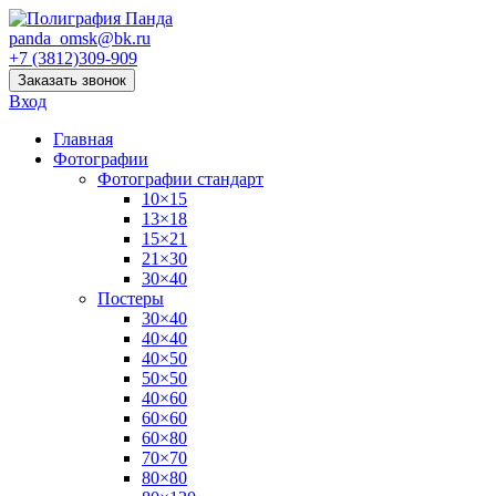
panda_omsk@bk.ru
+7 (3812)309-909
Заказать звонок
Вход
Главная
Фотографии
Фотографии стандарт
10×15
13×18
15×21
21×30
30×40
Постеры
30×40
40×40
40×50
50×50
40×60
60×60
60×80
70×70
80×80