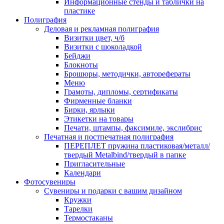
Информационные стенды и таблички на
пластике
Полиграфия
Деловая и рекламная полиграфия
Визитки цвет, ч/б
Визитки с шоколадкой
Бейджи
Блокноты
Брошюры, методички, авторефераты
Меню
Грамоты, дипломы, сертификаты
Фирменные бланки
Бирки, ярлыки
Этикетки на товары
Печати, штампы, факсимиле, экслибрис
Печатная и постпечатная полиграфия
ПЕРЕПЛЕТ пружина пластиковая/металл/
твердый Metalbind/твердый в папке
Пригласительные
Календари
Фотосувениры
Сувениры и подарки с вашим дизайном
Кружки
Тарелки
Термостаканы