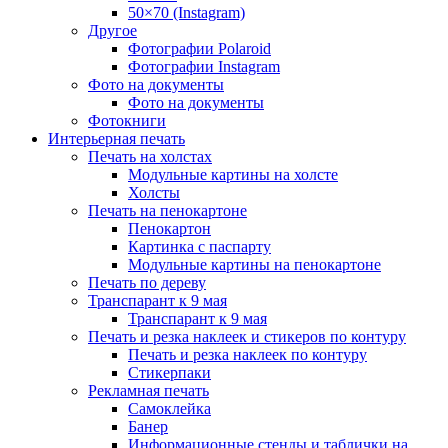
50×70 (Instagram)
Другое
Фотографии Polaroid
Фотографии Instagram
Фото на документы
Фото на документы
Фотокниги
Интерьерная печать
Печать на холстах
Модульные картины на холсте
Холсты
Печать на пенокартоне
Пенокартон
Картинка с паспарту
Модульные картины на пенокартоне
Печать по дереву
Транспарант к 9 мая
Транспарант к 9 мая
Печать и резка наклеек и стикеров по контуру
Печать и резка наклеек по контуру
Стикерпаки
Рекламная печать
Самоклейка
Банер
Информационные стенды и таблички на