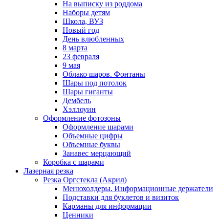
На выписку из роддома
Наборы детям
Школа, ВУЗ
Новый год
День влюбленных
8 марта
23 февраля
9 мая
Облако шаров. Фонтаны
Шары под потолок
Шары гиганты
Дембель
Хэллоуин
Оформление фотозоны
Оформление шарами
Объемные цифры
Объемные буквы
Занавес мерцающий
Коробка с шарами
Лазерная резка
Резка Оргстекла (Акрил)
Менюхолдеры. Информационные держатели
Подставки для буклетов и визиток
Карманы для информации
Ценники