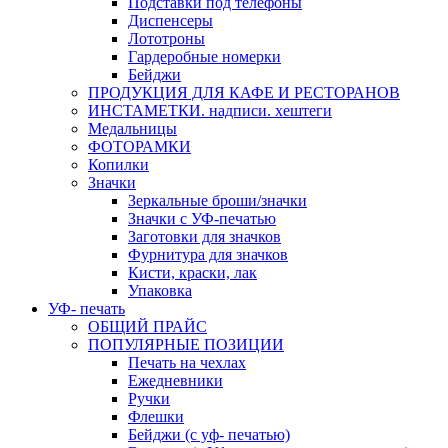
Подставки под телефоны
Диспенсеры
Лототроны
Гардеробные номерки
Бейджи
ПРОДУКЦИЯ ДЛЯ КАФЕ И РЕСТОРАНОВ
ИНСТАМЕТКИ. надписи. хештеги
Медальницы
ФОТОРАМКИ
Копилки
Значки
Зеркальные броши/значки
Значки с УФ-печатью
Заготовки для значков
Фурнитура для значков
Кисти, краски, лак
Упаковка
УФ- печать
ОБЩИЙ ПРАЙС
ПОПУЛЯРНЫЕ ПОЗИЦИИ
Печать на чехлах
Ежедневники
Ручки
Флешки
Бейджи (с уф- печатью)