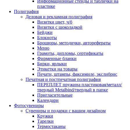
Информационные стенды и таблички на
пластике
Полиграфия
Деловая и рекламная полиграфия
Визитки цвет, ч/б
Визитки с шоколадкой
Бейджи
Блокноты
Брошюры, методички, авторефераты
Меню
Грамоты, дипломы, сертификаты
Фирменные бланки
Бирки, ярлыки
Этикетки на товары
Печати, штампы, факсимиле, экслибрис
Печатная и постпечатная полиграфия
ПЕРЕПЛЕТ пружина пластиковая/металл/
твердый Metalbind/твердый в папке
Пригласительные
Календари
Фотосувениры
Сувениры и подарки с вашим дизайном
Кружки
Тарелки
Термостаканы