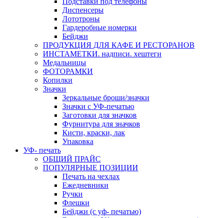
Подставки под телефоны
Диспенсеры
Лототроны
Гардеробные номерки
Бейджи
ПРОДУКЦИЯ ДЛЯ КАФЕ И РЕСТОРАНОВ
ИНСТАМЕТКИ. надписи. хештеги
Медальницы
ФОТОРАМКИ
Копилки
Значки
Зеркальные броши/значки
Значки с УФ-печатью
Заготовки для значков
Фурнитура для значков
Кисти, краски, лак
Упаковка
УФ- печать
ОБЩИЙ ПРАЙС
ПОПУЛЯРНЫЕ ПОЗИЦИИ
Печать на чехлах
Ежедневники
Ручки
Флешки
Бейджи (с уф- печатью)