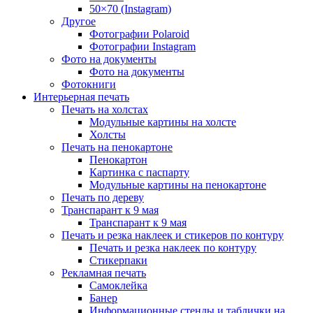
50×70 (Instagram)
Другое
Фотографии Polaroid
Фотографии Instagram
Фото на документы
Фото на документы
Фотокниги
Интерьерная печать
Печать на холстах
Модульные картины на холсте
Холсты
Печать на пенокартоне
Пенокартон
Картинка с паспарту
Модульные картины на пенокартоне
Печать по дереву
Транспарант к 9 мая
Транспарант к 9 мая
Печать и резка наклеек и стикеров по контуру
Печать и резка наклеек по контуру
Стикерпаки
Рекламная печать
Самоклейка
Банер
Информационные стенды и таблички на