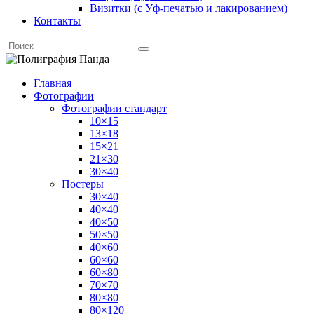
Визитки (с Уф-печатью и лакированием)
Контакты
Главная
Фотографии
Фотографии стандарт
10×15
13×18
15×21
21×30
30×40
Постеры
30×40
40×40
40×50
50×50
40×60
60×60
60×80
70×70
80×80
80×120