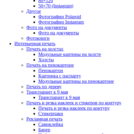
80×120
50×70 (Instagram)
Другое
Фотографии Polaroid
Фотографии Instagram
Фото на документы
Фото на документы
Фотокниги
Интерьерная печать
Печать на холстах
Модульные картины на холсте
Холсты
Печать на пенокартоне
Пенокартон
Картинка с паспарту
Модульные картины на пенокартоне
Печать по дереву
Транспарант к 9 мая
Транспарант к 9 мая
Печать и резка наклеек и стикеров по контуру
Печать и резка наклеек по контуру
Стикерпаки
Рекламная печать
Самоклейка
Банер