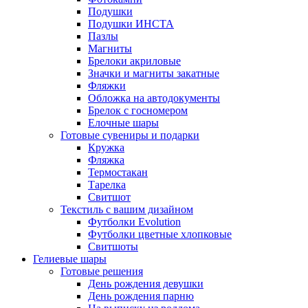
Подушки
Подушки ИНСТА
Пазлы
Магниты
Брелоки акриловые
Значки и магниты закатные
Фляжки
Обложка на автодокументы
Брелок с госномером
Елочные шары
Готовые сувениры и подарки
Кружка
Фляжка
Термостакан
Тарелка
Свитшот
Текстиль с вашим дизайном
Футболки Evolution
Футболки цветные хлопковые
Свитшоты
Гелиевые шары
Готовые решения
День рождения девушки
День рождения парню