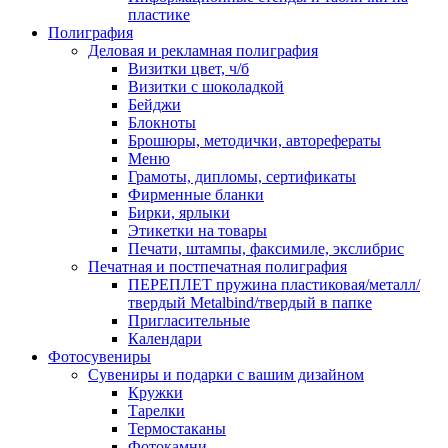
пластике
Полиграфия
Деловая и рекламная полиграфия
Визитки цвет, ч/б
Визитки с шоколадкой
Бейджи
Блокноты
Брошюры, методички, авторефераты
Меню
Грамоты, дипломы, сертификаты
Фирменные бланки
Бирки, ярлыки
Этикетки на товары
Печати, штампы, факсимиле, экслибрис
Печатная и постпечатная полиграфия
ПЕРЕПЛЕТ пружина пластиковая/металл/
твердый Metalbind/твердый в папке
Пригласительные
Календари
Фотосувениры
Сувениры и подарки с вашим дизайном
Кружки
Тарелки
Термостаканы
Фотокамни