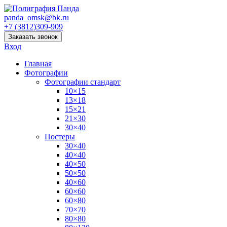
panda_omsk@bk.ru
+7 (3812)309-909
Заказать звонок
Вход
Главная
Фотографии
Фотографии стандарт
10×15
13×18
15×21
21×30
30×40
Постеры
30×40
40×40
40×50
50×50
40×60
60×60
60×80
70×70
80×80