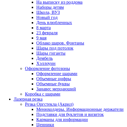
На выписку из роддома
Наборы детям
Школа, ВУЗ
Новый год
День влюбленных
8 марта
23 февраля
9 мая
Облако шаров. Фонтаны
Шары под потолок
Шары гиганты
Дембель
Хэллоуин
Оформление фотозоны
Оформление шарами
Объемные цифры
Объемные буквы
Занавес мерцающий
Коробка с шарами
Лазерная резка
Резка Оргстекла (Акрил)
Менюхолдеры. Информационные держатели
Подставки для буклетов и визиток
Карманы для информации
Ценники