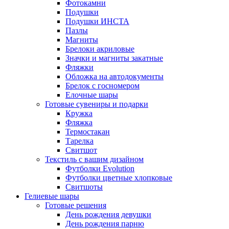
Фотокамни
Подушки
Подушки ИНСТА
Пазлы
Магниты
Брелоки акриловые
Значки и магниты закатные
Фляжки
Обложка на автодокументы
Брелок с госномером
Елочные шары
Готовые сувениры и подарки
Кружка
Фляжка
Термостакан
Тарелка
Свитшот
Текстиль с вашим дизайном
Футболки Evolution
Футболки цветные хлопковые
Свитшоты
Гелиевые шары
Готовые решения
День рождения девушки
День рождения парню