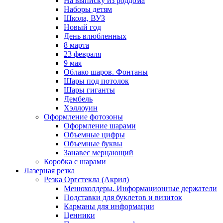
На выписку из роддома
Наборы детям
Школа, ВУЗ
Новый год
День влюбленных
8 марта
23 февраля
9 мая
Облако шаров. Фонтаны
Шары под потолок
Шары гиганты
Дембель
Хэллоуин
Оформление фотозоны
Оформление шарами
Объемные цифры
Объемные буквы
Занавес мерцающий
Коробка с шарами
Лазерная резка
Резка Оргстекла (Акрил)
Менюхолдеры. Информационные держатели
Подставки для буклетов и визиток
Карманы для информации
Ценники