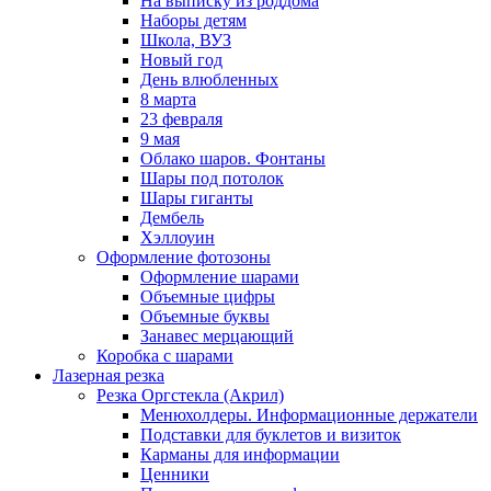
На выписку из роддома
Наборы детям
Школа, ВУЗ
Новый год
День влюбленных
8 марта
23 февраля
9 мая
Облако шаров. Фонтаны
Шары под потолок
Шары гиганты
Дембель
Хэллоуин
Оформление фотозоны
Оформление шарами
Объемные цифры
Объемные буквы
Занавес мерцающий
Коробка с шарами
Лазерная резка
Резка Оргстекла (Акрил)
Менюхолдеры. Информационные держатели
Подставки для буклетов и визиток
Карманы для информации
Ценники