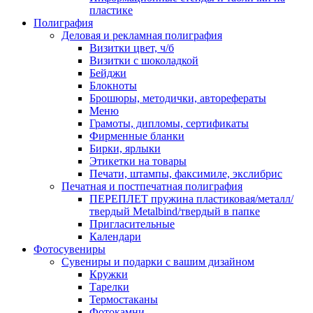
пластике
Полиграфия
Деловая и рекламная полиграфия
Визитки цвет, ч/б
Визитки с шоколадкой
Бейджи
Блокноты
Брошюры, методички, авторефераты
Меню
Грамоты, дипломы, сертификаты
Фирменные бланки
Бирки, ярлыки
Этикетки на товары
Печати, штампы, факсимиле, экслибрис
Печатная и постпечатная полиграфия
ПЕРЕПЛЕТ пружина пластиковая/металл/
твердый Metalbind/твердый в папке
Пригласительные
Календари
Фотосувениры
Сувениры и подарки с вашим дизайном
Кружки
Тарелки
Термостаканы
Фотокамни