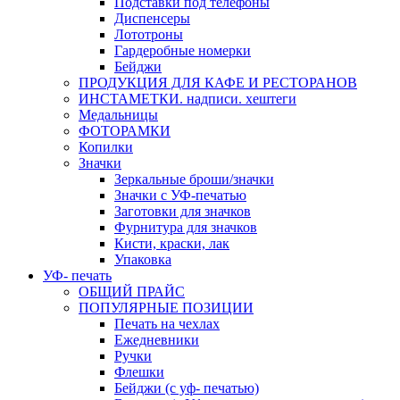
Подставки под телефоны
Диспенсеры
Лототроны
Гардеробные номерки
Бейджи
ПРОДУКЦИЯ ДЛЯ КАФЕ И РЕСТОРАНОВ
ИНСТАМЕТКИ. надписи. хештеги
Медальницы
ФОТОРАМКИ
Копилки
Значки
Зеркальные броши/значки
Значки с УФ-печатью
Заготовки для значков
Фурнитура для значков
Кисти, краски, лак
Упаковка
УФ- печать
ОБЩИЙ ПРАЙС
ПОПУЛЯРНЫЕ ПОЗИЦИИ
Печать на чехлах
Ежедневники
Ручки
Флешки
Бейджи (с уф- печатью)