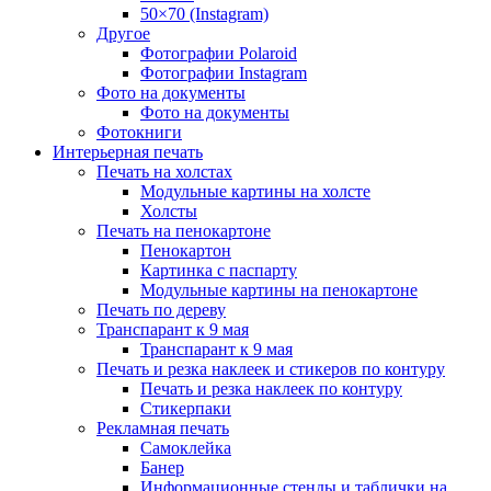
50×70 (Instagram)
Другое
Фотографии Polaroid
Фотографии Instagram
Фото на документы
Фото на документы
Фотокниги
Интерьерная печать
Печать на холстах
Модульные картины на холсте
Холсты
Печать на пенокартоне
Пенокартон
Картинка с паспарту
Модульные картины на пенокартоне
Печать по дереву
Транспарант к 9 мая
Транспарант к 9 мая
Печать и резка наклеек и стикеров по контуру
Печать и резка наклеек по контуру
Стикерпаки
Рекламная печать
Самоклейка
Банер
Информационные стенды и таблички на