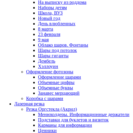
На выписку из роддома
Наборы детям
Школа, ВУЗ
Новый год
День влюбленных
8 марта
23 февраля
9 мая
Облако шаров. Фонтаны
Шары под потолок
Шары гиганты
Дембель
Хэллоуин
Оформление фотозоны
Оформление шарами
Объемные цифры
Объемные буквы
Занавес мерцающий
Коробка с шарами
Лазерная резка
Резка Оргстекла (Акрил)
Менюхолдеры. Информационные держатели
Подставки для буклетов и визиток
Карманы для информации
Ценники