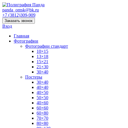
panda_omsk@bk.ru
+7 (3812)309-909
Заказать звонок
Вход
Главная
Фотографии
Фотографии стандарт
10×15
13×18
15×21
21×30
30×40
Постеры
30×40
40×40
40×50
50×50
40×60
60×60
60×80
70×70
80×80