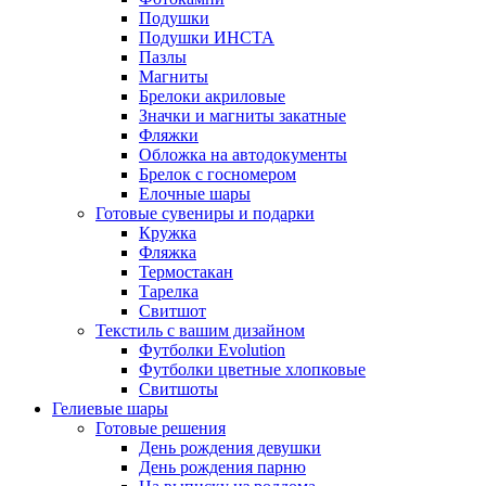
Подушки
Подушки ИНСТА
Пазлы
Магниты
Брелоки акриловые
Значки и магниты закатные
Фляжки
Обложка на автодокументы
Брелок с госномером
Елочные шары
Готовые сувениры и подарки
Кружка
Фляжка
Термостакан
Тарелка
Свитшот
Текстиль с вашим дизайном
Футболки Evolution
Футболки цветные хлопковые
Свитшоты
Гелиевые шары
Готовые решения
День рождения девушки
День рождения парню