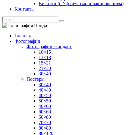
Визитки (с Уф-печатью и лакированием)
Контакты
Главная
Фотографии
Фотографии стандарт
10×15
13×18
15×21
21×30
30×40
Постеры
30×40
40×40
40×50
50×50
40×60
60×60
60×80
70×70
80×80
80×120