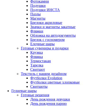
Фотокамни
Подушки
Подушки ИНСТА
Пазлы
Магниты
Брелоки акриловые
Значки и магниты закатные
Фляжки
Обложка на автодокументы
Брелок с госномером
Елочные шары
Готовые сувениры и подарки
Кружка
Фляжка
Термостакан
Тарелка
Свитшот
Текстиль с вашим дизайном
Футболки Evolution
Футболки цветные хлопковые
Свитшоты
Гелиевые шары
Готовые решения
День рождения девушки
День рождения парню