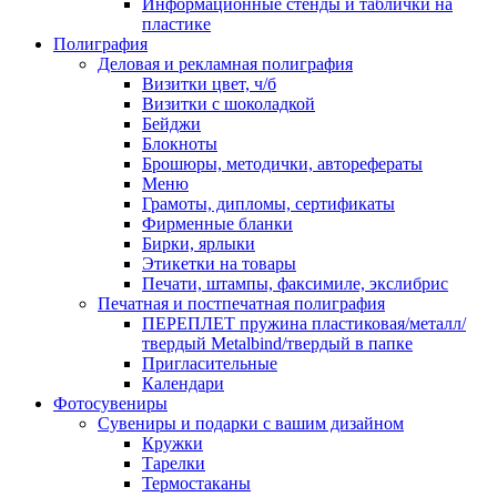
Информационные стенды и таблички на
пластике
Полиграфия
Деловая и рекламная полиграфия
Визитки цвет, ч/б
Визитки с шоколадкой
Бейджи
Блокноты
Брошюры, методички, авторефераты
Меню
Грамоты, дипломы, сертификаты
Фирменные бланки
Бирки, ярлыки
Этикетки на товары
Печати, штампы, факсимиле, экслибрис
Печатная и постпечатная полиграфия
ПЕРЕПЛЕТ пружина пластиковая/металл/
твердый Metalbind/твердый в папке
Пригласительные
Календари
Фотосувениры
Сувениры и подарки с вашим дизайном
Кружки
Тарелки
Термостаканы