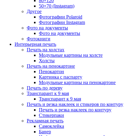
80×120
50×70 (Instagram)
Другое
Фотографии Polaroid
Фотографии Instagram
Фото на документы
Фото на документы
Фотокниги
Интерьерная печать
Печать на холстах
Модульные картины на холсте
Холсты
Печать на пенокартоне
Пенокартон
Картинка с паспарту
Модульные картины на пенокартоне
Печать по дереву
Транспарант к 9 мая
Транспарант к 9 мая
Печать и резка наклеек и стикеров по контуру
Печать и резка наклеек по контуру
Стикерпаки
Рекламная печать
Самоклейка
Банер