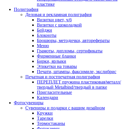
пластике
Полиграфия
Деловая и рекламная полиграфия
Визитки цвет, ч/б
Визитки с шоколадкой
Бейджи
Блокноты
Брошюры, методички, авторефераты
Меню
Грамоты, дипломы, сертификаты
Фирменные бланки
Бирки, ярлыки
Этикетки на товары
Печати, штампы, факсимиле, экслибрис
Печатная и постпечатная полиграфия
ПЕРЕПЛЕТ пружина пластиковая/металл/
твердый Metalbind/твердый в папке
Пригласительные
Календари
Фотосувениры
Сувениры и подарки с вашим дизайном
Кружки
Тарелки
Термостаканы
Фотокамни