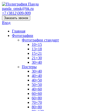
panda_omsk@bk.ru
+7 (3812)309-909
Заказать звонок
Вход
Главная
Фотографии
Фотографии стандарт
10×15
13×18
15×21
21×30
30×40
Постеры
30×40
40×40
40×50
50×50
40×60
60×60
60×80
70×70
80×80