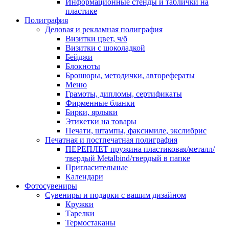
Информационные стенды и таблички на
пластике
Полиграфия
Деловая и рекламная полиграфия
Визитки цвет, ч/б
Визитки с шоколадкой
Бейджи
Блокноты
Брошюры, методички, авторефераты
Меню
Грамоты, дипломы, сертификаты
Фирменные бланки
Бирки, ярлыки
Этикетки на товары
Печати, штампы, факсимиле, экслибрис
Печатная и постпечатная полиграфия
ПЕРЕПЛЕТ пружина пластиковая/металл/
твердый Metalbind/твердый в папке
Пригласительные
Календари
Фотосувениры
Сувениры и подарки с вашим дизайном
Кружки
Тарелки
Термостаканы