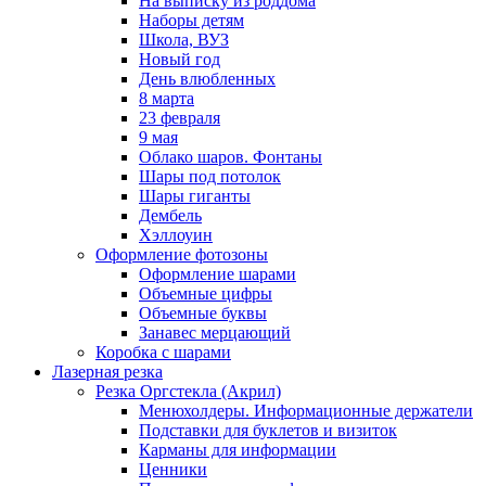
На выписку из роддома
Наборы детям
Школа, ВУЗ
Новый год
День влюбленных
8 марта
23 февраля
9 мая
Облако шаров. Фонтаны
Шары под потолок
Шары гиганты
Дембель
Хэллоуин
Оформление фотозоны
Оформление шарами
Объемные цифры
Объемные буквы
Занавес мерцающий
Коробка с шарами
Лазерная резка
Резка Оргстекла (Акрил)
Менюхолдеры. Информационные держатели
Подставки для буклетов и визиток
Карманы для информации
Ценники