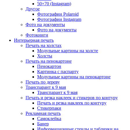
50×70 (Instagram)
Другое
Фотографии Polaroid
Фотографии Instagram
Фото на документы
Фото на документы
Фотокниги
Интерьерная печать
Печать на холстах
Модульные картины на холсте
Холсты
Печать на пенокартоне
Пенокартон
Картинка с паспарту
Модульные картины на пенокартоне
Печать по дереву
Транспарант к 9 мая
Транспарант к 9 мая
Печать и резка наклеек и стикеров по контуру
Печать и резка наклеек по контуру
Стикерпаки
Рекламная печать
Самоклейка
Банер
Информационные стенды и таблички на