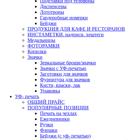
Подставки под телефоны
Диспенсеры
Лототроны
Гардеробные номерки
Бейджи
ПРОДУКЦИЯ ДЛЯ КАФЕ И РЕСТОРАНОВ
ИНСТАМЕТКИ. надписи. хештеги
Медальницы
ФОТОРАМКИ
Копилки
Значки
Зеркальные броши/значки
Значки с УФ-печатью
Заготовки для значков
Фурнитура для значков
Кисти, краски, лак
Упаковка
УФ- печать
ОБЩИЙ ПРАЙС
ПОПУЛЯРНЫЕ ПОЗИЦИИ
Печать на чехлах
Ежедневники
Ручки
Флешки
Бейджи (с уф- печатью)