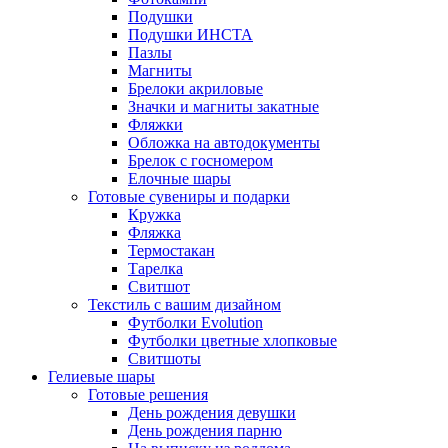
Подушки
Подушки ИНСТА
Пазлы
Магниты
Брелоки акриловые
Значки и магниты закатные
Фляжки
Обложка на автодокументы
Брелок с госномером
Елочные шары
Готовые сувениры и подарки
Кружка
Фляжка
Термостакан
Тарелка
Свитшот
Текстиль с вашим дизайном
Футболки Evolution
Футболки цветные хлопковые
Свитшоты
Гелиевые шары
Готовые решения
День рождения девушки
День рождения парню