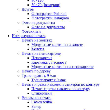
80×120
50×70 (Instagram)
Другое
Фотографии Polaroid
Фотографии Instagram
Фото на документы
Фото на документы
Фотокниги
Интерьерная печать
Печать на холстах
Модульные картины на холсте
Холсты
Печать на пенокартоне
Пенокартон
Картинка с паспарту
Модульные картины на пенокартоне
Печать по дереву
Транспарант к 9 мая
Транспарант к 9 мая
Печать и резка наклеек и стикеров по контуру
Печать и резка наклеек по контуру
Стикерпаки
Рекламная печать
Самоклейка
Банер