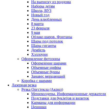
На выписку из роддома
Наборы детям
Школа, ВУЗ
Новый год
День влюбленных
8 марта
23 февраля
9 мая
Облако шаров. Фонтаны
Шары под потолок
Шары гиганты
Дембель
Хэллоуин
Оформление фотозоны
Оформление шарами
Объемные цифры
Объемные буквы
Занавес мерцающий
Коробка с шарами
Лазерная резка
Резка Оргстекла (Акрил)
Менюхолдеры. Информационные держатели
Подставки для буклетов и визиток
Карманы для информации
Ценники