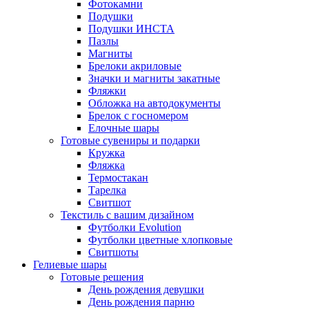
Фотокамни
Подушки
Подушки ИНСТА
Пазлы
Магниты
Брелоки акриловые
Значки и магниты закатные
Фляжки
Обложка на автодокументы
Брелок с госномером
Елочные шары
Готовые сувениры и подарки
Кружка
Фляжка
Термостакан
Тарелка
Свитшот
Текстиль с вашим дизайном
Футболки Evolution
Футболки цветные хлопковые
Свитшоты
Гелиевые шары
Готовые решения
День рождения девушки
День рождения парню