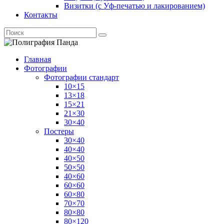
Визитки (с Уф-печатью и лакированием)
Контакты
Главная
Фотографии
Фотографии стандарт
10×15
13×18
15×21
21×30
30×40
Постеры
30×40
40×40
40×50
50×50
40×60
60×60
60×80
70×70
80×80
80×120