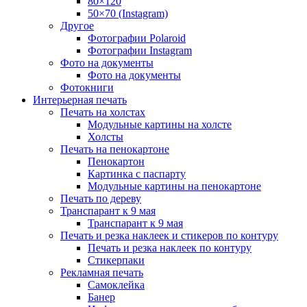
80×120
50×70 (Instagram)
Другое
Фотографии Polaroid
Фотографии Instagram
Фото на документы
Фото на документы
Фотокниги
Интерьерная печать
Печать на холстах
Модульные картины на холсте
Холсты
Печать на пенокартоне
Пенокартон
Картинка с паспарту
Модульные картины на пенокартоне
Печать по дереву
Транспарант к 9 мая
Транспарант к 9 мая
Печать и резка наклеек и стикеров по контуру
Печать и резка наклеек по контуру
Стикерпаки
Рекламная печать
Самоклейка
Банер