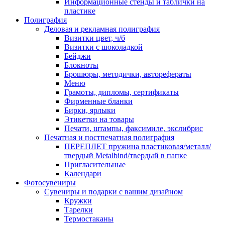
Информационные стенды и таблички на
пластике
Полиграфия
Деловая и рекламная полиграфия
Визитки цвет, ч/б
Визитки с шоколадкой
Бейджи
Блокноты
Брошюры, методички, авторефераты
Меню
Грамоты, дипломы, сертификаты
Фирменные бланки
Бирки, ярлыки
Этикетки на товары
Печати, штампы, факсимиле, экслибрис
Печатная и постпечатная полиграфия
ПЕРЕПЛЕТ пружина пластиковая/металл/
твердый Metalbind/твердый в папке
Пригласительные
Календари
Фотосувениры
Сувениры и подарки с вашим дизайном
Кружки
Тарелки
Термостаканы