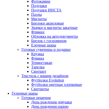
Фотокамни
Подушки
Подушки ИНСТА
Пазлы
Магниты
Брелоки акриловые
Значки и магниты закатные
Фляжки
Обложка на автодокументы
Брелок с госномером
Елочные шары
Готовые сувениры и подарки
Кружка
Фляжка
Термостакан
Тарелка
Свитшот
Текстиль с вашим дизайном
Футболки Evolution
Футболки цветные хлопковые
Свитшоты
Гелиевые шары
Готовые решения
День рождения девушки
День рождения парню