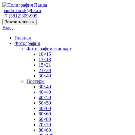
panda_omsk@bk.ru
+7 (3812)309-909
Заказать звонок
Вход
Главная
Фотографии
Фотографии стандарт
10×15
13×18
15×21
21×30
30×40
Постеры
30×40
40×40
40×50
50×50
40×60
60×60
60×80
70×70
80×80