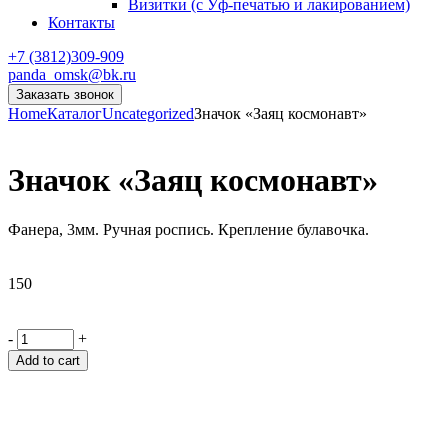
Визитки (с Уф-печатью и лакированием)
Контакты
+7 (3812)309-909
panda_omsk@bk.ru
Заказать звонок
Home
Каталог
Uncategorized
Значок «Заяц космонавт»
Значок «Заяц космонавт»
Фанера, 3мм. Ручная роспись. Крепление булавочка.
150
-
+
Add to cart