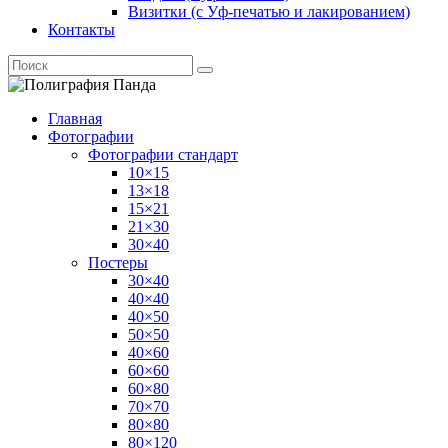
Визитки (с Уф-печатью и лакированием)
Контакты
Главная
Фотографии
Фотографии стандарт
10×15
13×18
15×21
21×30
30×40
Постеры
30×40
40×40
40×50
50×50
40×60
60×60
60×80
70×70
80×80
80×120