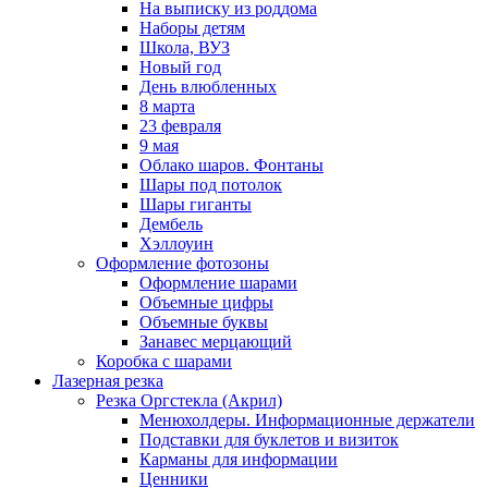
На выписку из роддома
Наборы детям
Школа, ВУЗ
Новый год
День влюбленных
8 марта
23 февраля
9 мая
Облако шаров. Фонтаны
Шары под потолок
Шары гиганты
Дембель
Хэллоуин
Оформление фотозоны
Оформление шарами
Объемные цифры
Объемные буквы
Занавес мерцающий
Коробка с шарами
Лазерная резка
Резка Оргстекла (Акрил)
Менюхолдеры. Информационные держатели
Подставки для буклетов и визиток
Карманы для информации
Ценники