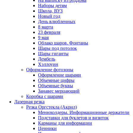
На выписку из роддома
Наборы детям
Школа, ВУЗ
Новый год
День влюбленных
8 марта
23 февраля
9 мая
Облако шаров. Фонтаны
Шары под потолок
Шары гиганты
Дембель
Хэллоуин
Оформление фотозоны
Оформление шарами
Объемные цифры
Объемные буквы
Занавес мерцающий
Коробка с шарами
Лазерная резка
Резка Оргстекла (Акрил)
Менюхолдеры. Информационные держатели
Подставки для буклетов и визиток
Карманы для информации
Ценники