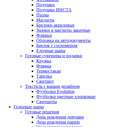
Подушки
Подушки ИНСТА
Пазлы
Магниты
Брелоки акриловые
Значки и магниты закатные
Фляжки
Обложка на автодокументы
Брелок с госномером
Елочные шары
Готовые сувениры и подарки
Кружка
Фляжка
Термостакан
Тарелка
Свитшот
Текстиль с вашим дизайном
Футболки Evolution
Футболки цветные хлопковые
Свитшоты
Гелиевые шары
Готовые решения
День рождения девушки
День рождения парню