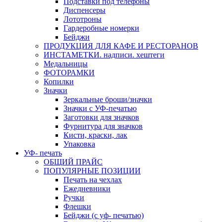
Подставки под телефоны
Диспенсеры
Лототроны
Гардеробные номерки
Бейджи
ПРОДУКЦИЯ ДЛЯ КАФЕ И РЕСТОРАНОВ
ИНСТАМЕТКИ. надписи. хештеги
Медальницы
ФОТОРАМКИ
Копилки
Значки
Зеркальные броши/значки
Значки с УФ-печатью
Заготовки для значков
Фурнитура для значков
Кисти, краски, лак
Упаковка
УФ- печать
ОБЩИЙ ПРАЙС
ПОПУЛЯРНЫЕ ПОЗИЦИИ
Печать на чехлах
Ежедневники
Ручки
Флешки
Бейджи (с уф- печатью)