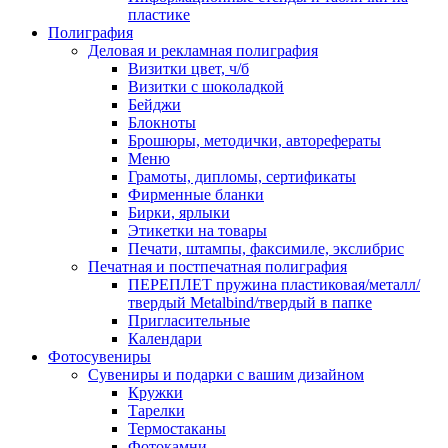
пластике
Полиграфия
Деловая и рекламная полиграфия
Визитки цвет, ч/б
Визитки с шоколадкой
Бейджи
Блокноты
Брошюры, методички, авторефераты
Меню
Грамоты, дипломы, сертификаты
Фирменные бланки
Бирки, ярлыки
Этикетки на товары
Печати, штампы, факсимиле, экслибрис
Печатная и постпечатная полиграфия
ПЕРЕПЛЕТ пружина пластиковая/металл/
твердый Metalbind/твердый в папке
Пригласительные
Календари
Фотосувениры
Сувениры и подарки с вашим дизайном
Кружки
Тарелки
Термостаканы
Фотокамни