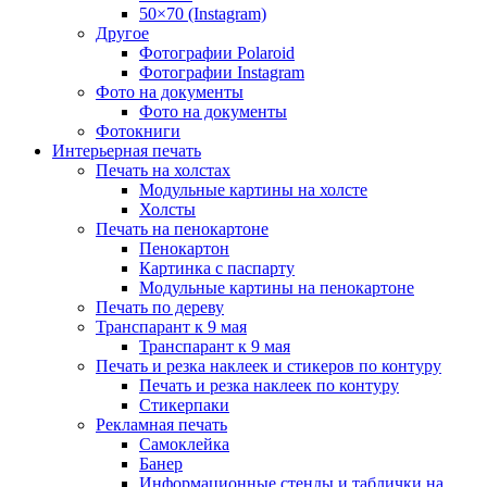
50×70 (Instagram)
Другое
Фотографии Polaroid
Фотографии Instagram
Фото на документы
Фото на документы
Фотокниги
Интерьерная печать
Печать на холстах
Модульные картины на холсте
Холсты
Печать на пенокартоне
Пенокартон
Картинка с паспарту
Модульные картины на пенокартоне
Печать по дереву
Транспарант к 9 мая
Транспарант к 9 мая
Печать и резка наклеек и стикеров по контуру
Печать и резка наклеек по контуру
Стикерпаки
Рекламная печать
Самоклейка
Банер
Информационные стенды и таблички на