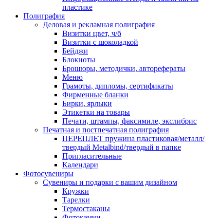
пластике
Полиграфия
Деловая и рекламная полиграфия
Визитки цвет, ч/б
Визитки с шоколадкой
Бейджи
Блокноты
Брошюры, методички, авторефераты
Меню
Грамоты, дипломы, сертификаты
Фирменные бланки
Бирки, ярлыки
Этикетки на товары
Печати, штампы, факсимиле, экслибрис
Печатная и постпечатная полиграфия
ПЕРЕПЛЕТ пружина пластиковая/металл/
твердый Metalbind/твердый в папке
Пригласительные
Календари
Фотосувениры
Сувениры и подарки с вашим дизайном
Кружки
Тарелки
Термостаканы
Фотокамни