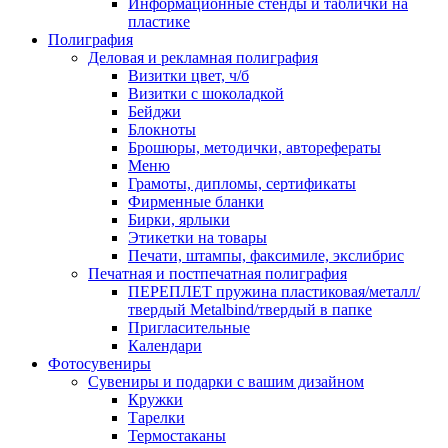
Информационные стенды и таблички на
пластике
Полиграфия
Деловая и рекламная полиграфия
Визитки цвет, ч/б
Визитки с шоколадкой
Бейджи
Блокноты
Брошюры, методички, авторефераты
Меню
Грамоты, дипломы, сертификаты
Фирменные бланки
Бирки, ярлыки
Этикетки на товары
Печати, штампы, факсимиле, экслибрис
Печатная и постпечатная полиграфия
ПЕРЕПЛЕТ пружина пластиковая/металл/
твердый Metalbind/твердый в папке
Пригласительные
Календари
Фотосувениры
Сувениры и подарки с вашим дизайном
Кружки
Тарелки
Термостаканы