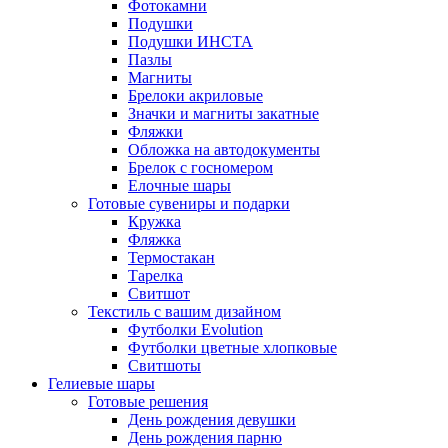
Фотокамни
Подушки
Подушки ИНСТА
Пазлы
Магниты
Брелоки акриловые
Значки и магниты закатные
Фляжки
Обложка на автодокументы
Брелок с госномером
Елочные шары
Готовые сувениры и подарки
Кружка
Фляжка
Термостакан
Тарелка
Свитшот
Текстиль с вашим дизайном
Футболки Evolution
Футболки цветные хлопковые
Свитшоты
Гелиевые шары
Готовые решения
День рождения девушки
День рождения парню