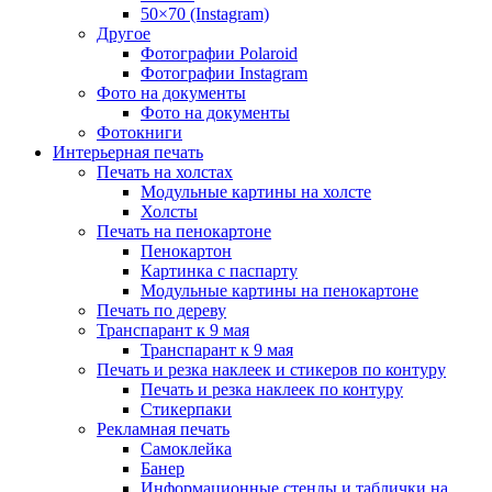
50×70 (Instagram)
Другое
Фотографии Polaroid
Фотографии Instagram
Фото на документы
Фото на документы
Фотокниги
Интерьерная печать
Печать на холстах
Модульные картины на холсте
Холсты
Печать на пенокартоне
Пенокартон
Картинка с паспарту
Модульные картины на пенокартоне
Печать по дереву
Транспарант к 9 мая
Транспарант к 9 мая
Печать и резка наклеек и стикеров по контуру
Печать и резка наклеек по контуру
Стикерпаки
Рекламная печать
Самоклейка
Банер
Информационные стенды и таблички на