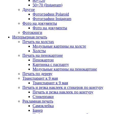
80×120
50×70 (Instagram)
Другое
Фотографии Polaroid
Фотографии Instagram
Фото на документы
Фото на документы
Фотокниги
Интерьерная печать
Печать на холстах
Модульные картины на холсте
Холсты
Печать на пенокартоне
Пенокартон
Картинка с паспарту
Модульные картины на пенокартоне
Печать по дереву
Транспарант к 9 мая
Транспарант к 9 мая
Печать и резка наклеек и стикеров по контуру
Печать и резка наклеек по контуру
Стикерпаки
Рекламная печать
Самоклейка
Банер