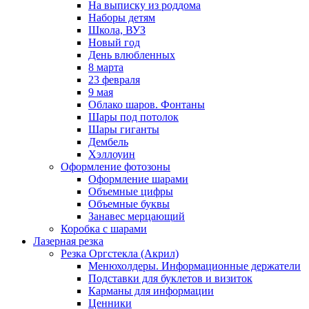
На выписку из роддома
Наборы детям
Школа, ВУЗ
Новый год
День влюбленных
8 марта
23 февраля
9 мая
Облако шаров. Фонтаны
Шары под потолок
Шары гиганты
Дембель
Хэллоуин
Оформление фотозоны
Оформление шарами
Объемные цифры
Объемные буквы
Занавес мерцающий
Коробка с шарами
Лазерная резка
Резка Оргстекла (Акрил)
Менюхолдеры. Информационные держатели
Подставки для буклетов и визиток
Карманы для информации
Ценники