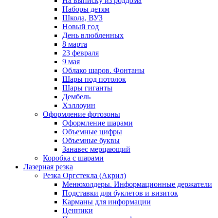
На выписку из роддома
Наборы детям
Школа, ВУЗ
Новый год
День влюбленных
8 марта
23 февраля
9 мая
Облако шаров. Фонтаны
Шары под потолок
Шары гиганты
Дембель
Хэллоуин
Оформление фотозоны
Оформление шарами
Объемные цифры
Объемные буквы
Занавес мерцающий
Коробка с шарами
Лазерная резка
Резка Оргстекла (Акрил)
Менюхолдеры. Информационные держатели
Подставки для буклетов и визиток
Карманы для информации
Ценники