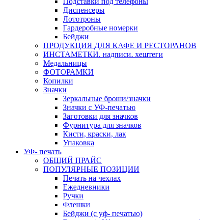
Подставки под телефоны
Диспенсеры
Лототроны
Гардеробные номерки
Бейджи
ПРОДУКЦИЯ ДЛЯ КАФЕ И РЕСТОРАНОВ
ИНСТАМЕТКИ. надписи. хештеги
Медальницы
ФОТОРАМКИ
Копилки
Значки
Зеркальные броши/значки
Значки с УФ-печатью
Заготовки для значков
Фурнитура для значков
Кисти, краски, лак
Упаковка
УФ- печать
ОБЩИЙ ПРАЙС
ПОПУЛЯРНЫЕ ПОЗИЦИИ
Печать на чехлах
Ежедневники
Ручки
Флешки
Бейджи (с уф- печатью)