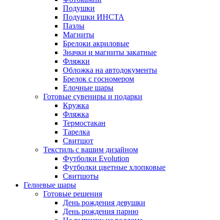
Подушки
Подушки ИНСТА
Пазлы
Магниты
Брелоки акриловые
Значки и магниты закатные
Фляжки
Обложка на автодокументы
Брелок с госномером
Елочные шары
Готовые сувениры и подарки
Кружка
Фляжка
Термостакан
Тарелка
Свитшот
Текстиль с вашим дизайном
Футболки Evolution
Футболки цветные хлопковые
Свитшоты
Гелиевые шары
Готовые решения
День рождения девушки
День рождения парню