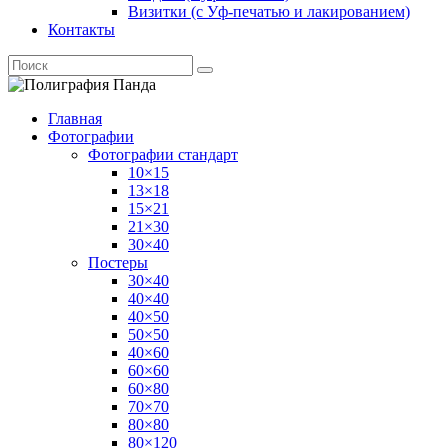
Визитки (с Уф-печатью и лакированием)
Контакты
Главная
Фотографии
Фотографии стандарт
10×15
13×18
15×21
21×30
30×40
Постеры
30×40
40×40
40×50
50×50
40×60
60×60
60×80
70×70
80×80
80×120