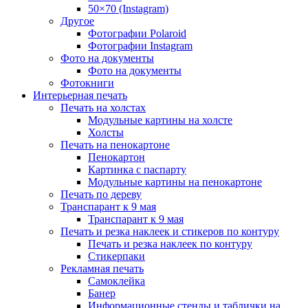
50×70 (Instagram)
Другое
Фотографии Polaroid
Фотографии Instagram
Фото на документы
Фото на документы
Фотокниги
Интерьерная печать
Печать на холстах
Модульные картины на холсте
Холсты
Печать на пенокартоне
Пенокартон
Картинка с паспарту
Модульные картины на пенокартоне
Печать по дереву
Транспарант к 9 мая
Транспарант к 9 мая
Печать и резка наклеек и стикеров по контуру
Печать и резка наклеек по контуру
Стикерпаки
Рекламная печать
Самоклейка
Банер
Информационные стенды и таблички на