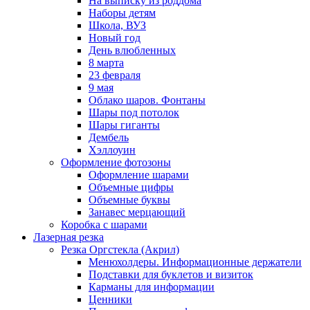
На выписку из роддома
Наборы детям
Школа, ВУЗ
Новый год
День влюбленных
8 марта
23 февраля
9 мая
Облако шаров. Фонтаны
Шары под потолок
Шары гиганты
Дембель
Хэллоуин
Оформление фотозоны
Оформление шарами
Объемные цифры
Объемные буквы
Занавес мерцающий
Коробка с шарами
Лазерная резка
Резка Оргстекла (Акрил)
Менюхолдеры. Информационные держатели
Подставки для буклетов и визиток
Карманы для информации
Ценники