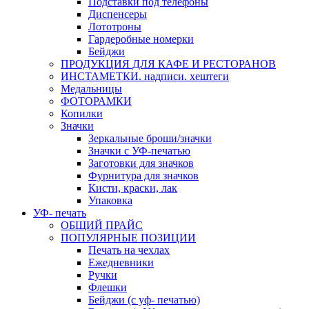
Подставки под телефоны
Диспенсеры
Лототроны
Гардеробные номерки
Бейджи
ПРОДУКЦИЯ ДЛЯ КАФЕ И РЕСТОРАНОВ
ИНСТАМЕТКИ. надписи. хештеги
Медальницы
ФОТОРАМКИ
Копилки
Значки
Зеркальные броши/значки
Значки с УФ-печатью
Заготовки для значков
Фурнитура для значков
Кисти, краски, лак
Упаковка
УФ- печать
ОБЩИЙ ПРАЙС
ПОПУЛЯРНЫЕ ПОЗИЦИИ
Печать на чехлах
Ежедневники
Ручки
Флешки
Бейджи (с уф- печатью)