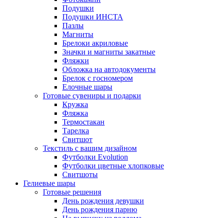
Подушки
Подушки ИНСТА
Пазлы
Магниты
Брелоки акриловые
Значки и магниты закатные
Фляжки
Обложка на автодокументы
Брелок с госномером
Елочные шары
Готовые сувениры и подарки
Кружка
Фляжка
Термостакан
Тарелка
Свитшот
Текстиль с вашим дизайном
Футболки Evolution
Футболки цветные хлопковые
Свитшоты
Гелиевые шары
Готовые решения
День рождения девушки
День рождения парню