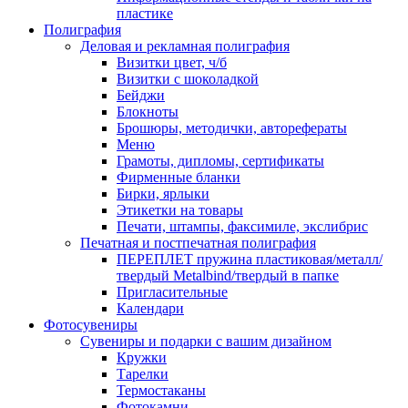
пластике
Полиграфия
Деловая и рекламная полиграфия
Визитки цвет, ч/б
Визитки с шоколадкой
Бейджи
Блокноты
Брошюры, методички, авторефераты
Меню
Грамоты, дипломы, сертификаты
Фирменные бланки
Бирки, ярлыки
Этикетки на товары
Печати, штампы, факсимиле, экслибрис
Печатная и постпечатная полиграфия
ПЕРЕПЛЕТ пружина пластиковая/металл/
твердый Metalbind/твердый в папке
Пригласительные
Календари
Фотосувениры
Сувениры и подарки с вашим дизайном
Кружки
Тарелки
Термостаканы
Фотокамни