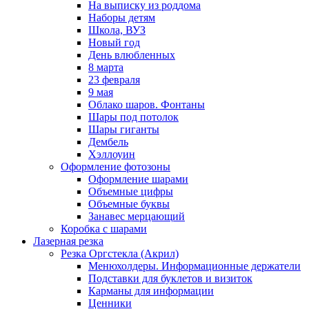
На выписку из роддома
Наборы детям
Школа, ВУЗ
Новый год
День влюбленных
8 марта
23 февраля
9 мая
Облако шаров. Фонтаны
Шары под потолок
Шары гиганты
Дембель
Хэллоуин
Оформление фотозоны
Оформление шарами
Объемные цифры
Объемные буквы
Занавес мерцающий
Коробка с шарами
Лазерная резка
Резка Оргстекла (Акрил)
Менюхолдеры. Информационные держатели
Подставки для буклетов и визиток
Карманы для информации
Ценники