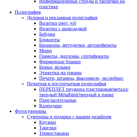
Информационные стенды и таблички на
пластике
Полиграфия
Деловая и рекламная полиграфия
Визитки цвет, ч/б
Визитки с шоколадкой
Бейджи
Блокноты
Брошюры, методички, авторефераты
Меню
Грамоты, дипломы, сертификаты
Фирменные бланки
Бирки, ярлыки
Этикетки на товары
Печати, штампы, факсимиле, экслибрис
Печатная и постпечатная полиграфия
ПЕРЕПЛЕТ пружина пластиковая/металл/
твердый Metalbind/твердый в папке
Пригласительные
Календари
Фотосувениры
Сувениры и подарки с вашим дизайном
Кружки
Тарелки
Термостаканы