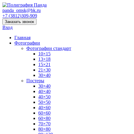
panda_omsk@bk.ru
+7 (3812)309-909
Заказать звонок
Вход
Главная
Фотографии
Фотографии стандарт
10×15
13×18
15×21
21×30
30×40
Постеры
30×40
40×40
40×50
50×50
40×60
60×60
60×80
70×70
80×80