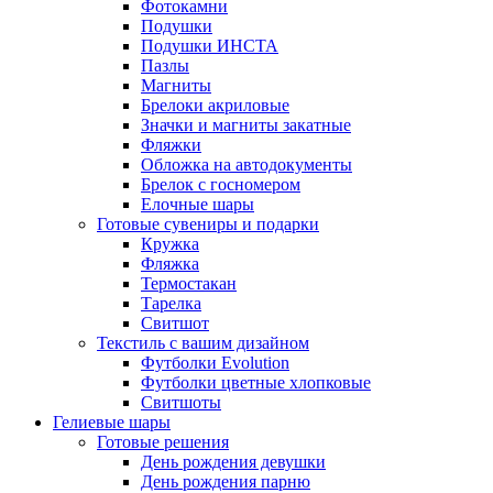
Фотокамни
Подушки
Подушки ИНСТА
Пазлы
Магниты
Брелоки акриловые
Значки и магниты закатные
Фляжки
Обложка на автодокументы
Брелок с госномером
Елочные шары
Готовые сувениры и подарки
Кружка
Фляжка
Термостакан
Тарелка
Свитшот
Текстиль с вашим дизайном
Футболки Evolution
Футболки цветные хлопковые
Свитшоты
Гелиевые шары
Готовые решения
День рождения девушки
День рождения парню