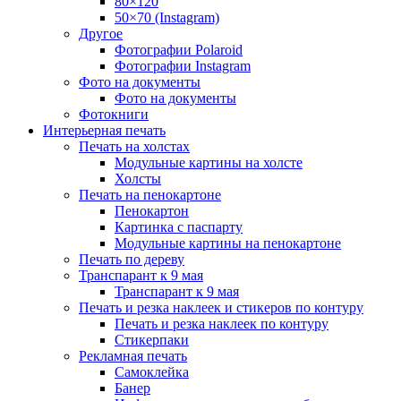
80×120
50×70 (Instagram)
Другое
Фотографии Polaroid
Фотографии Instagram
Фото на документы
Фото на документы
Фотокниги
Интерьерная печать
Печать на холстах
Модульные картины на холсте
Холсты
Печать на пенокартоне
Пенокартон
Картинка с паспарту
Модульные картины на пенокартоне
Печать по дереву
Транспарант к 9 мая
Транспарант к 9 мая
Печать и резка наклеек и стикеров по контуру
Печать и резка наклеек по контуру
Стикерпаки
Рекламная печать
Самоклейка
Банер