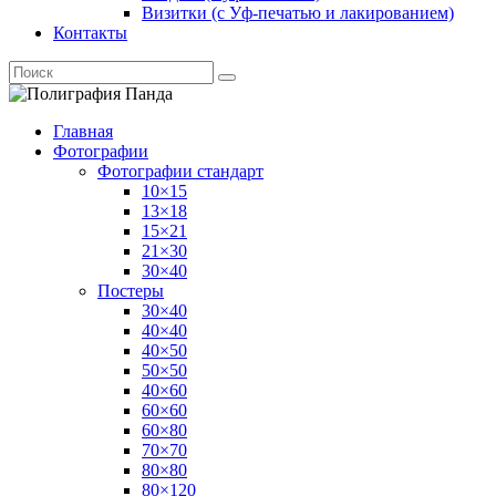
Визитки (с Уф-печатью и лакированием)
Контакты
Главная
Фотографии
Фотографии стандарт
10×15
13×18
15×21
21×30
30×40
Постеры
30×40
40×40
40×50
50×50
40×60
60×60
60×80
70×70
80×80
80×120