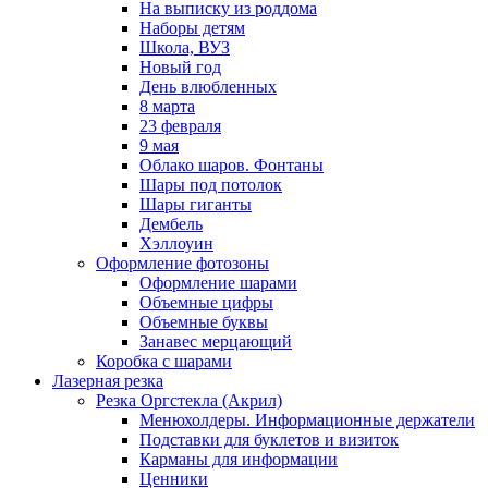
На выписку из роддома
Наборы детям
Школа, ВУЗ
Новый год
День влюбленных
8 марта
23 февраля
9 мая
Облако шаров. Фонтаны
Шары под потолок
Шары гиганты
Дембель
Хэллоуин
Оформление фотозоны
Оформление шарами
Объемные цифры
Объемные буквы
Занавес мерцающий
Коробка с шарами
Лазерная резка
Резка Оргстекла (Акрил)
Менюхолдеры. Информационные держатели
Подставки для буклетов и визиток
Карманы для информации
Ценники