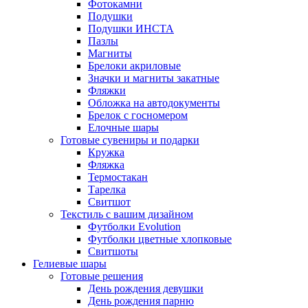
Фотокамни
Подушки
Подушки ИНСТА
Пазлы
Магниты
Брелоки акриловые
Значки и магниты закатные
Фляжки
Обложка на автодокументы
Брелок с госномером
Елочные шары
Готовые сувениры и подарки
Кружка
Фляжка
Термостакан
Тарелка
Свитшот
Текстиль с вашим дизайном
Футболки Evolution
Футболки цветные хлопковые
Свитшоты
Гелиевые шары
Готовые решения
День рождения девушки
День рождения парню