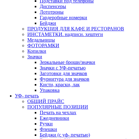
Подставки под телефоны
Диспенсеры
Лототроны
Гардеробные номерки
Бейджи
ПРОДУКЦИЯ ДЛЯ КАФЕ И РЕСТОРАНОВ
ИНСТАМЕТКИ. надписи. хештеги
Медальницы
ФОТОРАМКИ
Копилки
Значки
Зеркальные броши/значки
Значки с УФ-печатью
Заготовки для значков
Фурнитура для значков
Кисти, краски, лак
Упаковка
УФ- печать
ОБЩИЙ ПРАЙС
ПОПУЛЯРНЫЕ ПОЗИЦИИ
Печать на чехлах
Ежедневники
Ручки
Флешки
Бейджи (с уф- печатью)