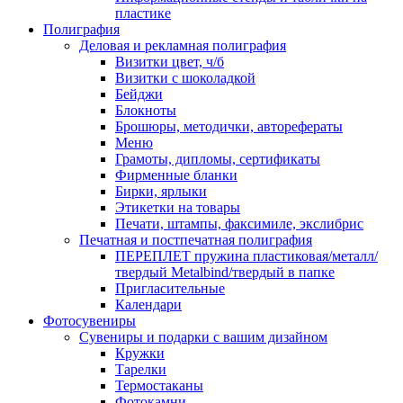
пластике
Полиграфия
Деловая и рекламная полиграфия
Визитки цвет, ч/б
Визитки с шоколадкой
Бейджи
Блокноты
Брошюры, методички, авторефераты
Меню
Грамоты, дипломы, сертификаты
Фирменные бланки
Бирки, ярлыки
Этикетки на товары
Печати, штампы, факсимиле, экслибрис
Печатная и постпечатная полиграфия
ПЕРЕПЛЕТ пружина пластиковая/металл/
твердый Metalbind/твердый в папке
Пригласительные
Календари
Фотосувениры
Сувениры и подарки с вашим дизайном
Кружки
Тарелки
Термостаканы
Фотокамни