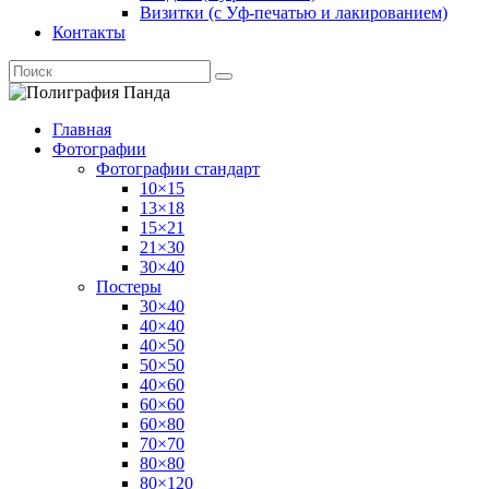
Визитки (с Уф-печатью и лакированием)
Контакты
Главная
Фотографии
Фотографии стандарт
10×15
13×18
15×21
21×30
30×40
Постеры
30×40
40×40
40×50
50×50
40×60
60×60
60×80
70×70
80×80
80×120