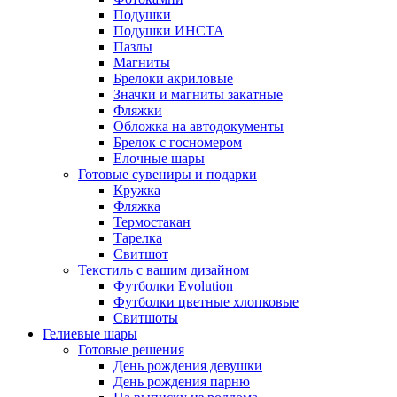
Подушки
Подушки ИНСТА
Пазлы
Магниты
Брелоки акриловые
Значки и магниты закатные
Фляжки
Обложка на автодокументы
Брелок с госномером
Елочные шары
Готовые сувениры и подарки
Кружка
Фляжка
Термостакан
Тарелка
Свитшот
Текстиль с вашим дизайном
Футболки Evolution
Футболки цветные хлопковые
Свитшоты
Гелиевые шары
Готовые решения
День рождения девушки
День рождения парню