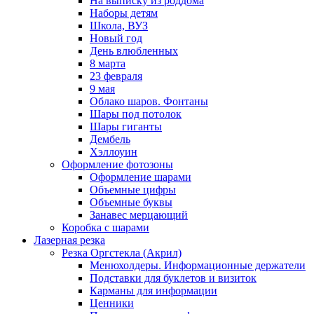
На выписку из роддома
Наборы детям
Школа, ВУЗ
Новый год
День влюбленных
8 марта
23 февраля
9 мая
Облако шаров. Фонтаны
Шары под потолок
Шары гиганты
Дембель
Хэллоуин
Оформление фотозоны
Оформление шарами
Объемные цифры
Объемные буквы
Занавес мерцающий
Коробка с шарами
Лазерная резка
Резка Оргстекла (Акрил)
Менюхолдеры. Информационные держатели
Подставки для буклетов и визиток
Карманы для информации
Ценники