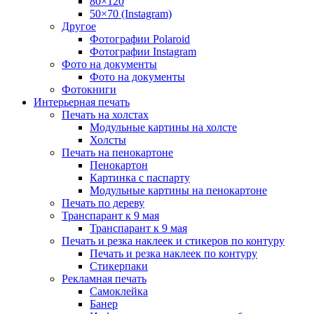
80×120
50×70 (Instagram)
Другое
Фотографии Polaroid
Фотографии Instagram
Фото на документы
Фото на документы
Фотокниги
Интерьерная печать
Печать на холстах
Модульные картины на холсте
Холсты
Печать на пенокартоне
Пенокартон
Картинка с паспарту
Модульные картины на пенокартоне
Печать по дереву
Транспарант к 9 мая
Транспарант к 9 мая
Печать и резка наклеек и стикеров по контуру
Печать и резка наклеек по контуру
Стикерпаки
Рекламная печать
Самоклейка
Банер