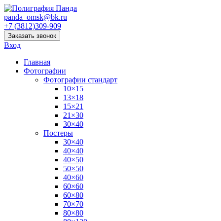
panda_omsk@bk.ru
+7 (3812)309-909
Заказать звонок
Вход
Главная
Фотографии
Фотографии стандарт
10×15
13×18
15×21
21×30
30×40
Постеры
30×40
40×40
40×50
50×50
40×60
60×60
60×80
70×70
80×80