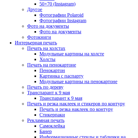
50×70 (Instagram)
Другое
Фотографии Polaroid
Фотографии Instagram
Фото на документы
Фото на документы
Фотокниги
Интерьерная печать
Печать на холстах
Модульные картины на холсте
Холсты
Печать на пенокартоне
Пенокартон
Картинка с паспарту
Модульные картины на пенокартоне
Печать по дереву
Транспарант к 9 мая
Транспарант к 9 мая
Печать и резка наклеек и стикеров по контуру
Печать и резка наклеек по контуру
Стикерпаки
Рекламная печать
Самоклейка
Банер
Информационные стенды и таблички на