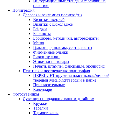
Информационные стенды и таблички на
пластике
Полиграфия
Деловая и рекламная полиграфия
Визитки цвет, ч/б
Визитки с шоколадкой
Бейджи
Блокноты
Брошюры, методички, авторефераты
Меню
Грамоты, дипломы, сертификаты
Фирменные бланки
Бирки, ярлыки
Этикетки на товары
Печати, штампы, факсимиле, экслибрис
Печатная и постпечатная полиграфия
ПЕРЕПЛЕТ пружина пластиковая/металл/
твердый Metalbind/твердый в папке
Пригласительные
Календари
Фотосувениры
Сувениры и подарки с вашим дизайном
Кружки
Тарелки
Термостаканы